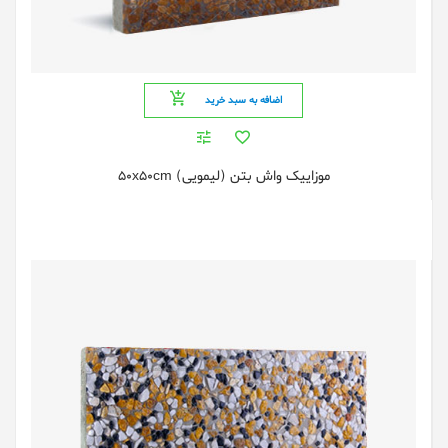
اضافه به سبد خرید
موزاییک واش بتن (لیمویی) 50x50cm