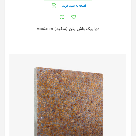
اضافه به سبد خرید
موزاییک واش بتن (سفید) 50x50cm