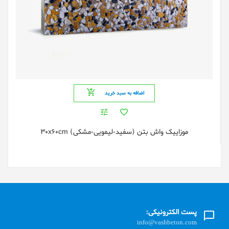
اضافه به سبد خرید
موزاییک واش بتن (سفید-لیمویی-مشکی) 30x60cm
پست الکترونیکی:
info@vashbeton.com