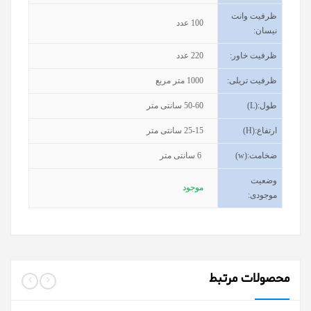
ظرفیت وانت
100
عدد
نیسان
:
ظرفیت خاور
:
220
عدد
ظرفیت تریلی
:
1000
متر مربع
طول
(L):
50-60 سانتی متر
ارتفاع
(H):
25-15
سانتی متر
ضخامت
(w):
6
سانتی متر
وضعیت
موجود
موجودی
:
محصولات مرتبط