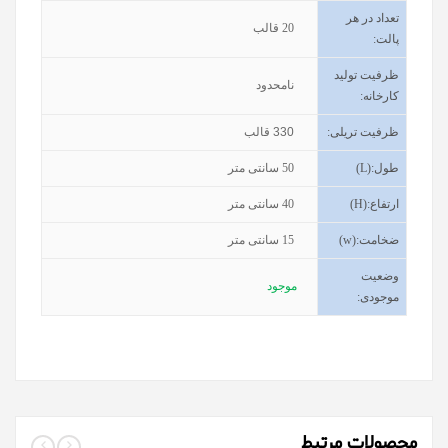
تعداد در هر
20
قالب
پالت
:
ظرفیت تولید
نامحدود
کارخانه
:
ظرفیت تریلی
:
330 قالب
طول
(L):
50
سانتی متر
ارتفاع
(H):
40 سانتی متر
ضخامت
(w):
15
سانتی متر
وضعیت
موجود
موجودی
:
محصولات مرتبط