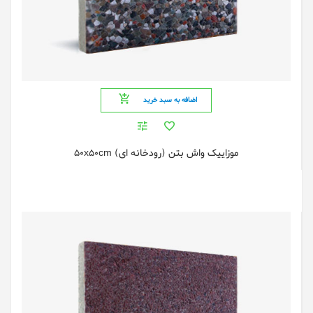
اضافه به سبد خرید
موزاییک واش بتن (رودخانه ای) 50x50cm