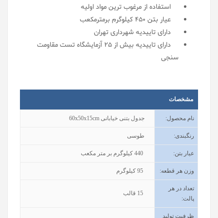
استفاده از مرغوب ترین مواد اولیه
عیار بتن 450 کیلوگرم برمترمکعب
دارای تاییدیه شهرداری تهران
دارای تاییدیه بیش از 25 آزمایشگاه تست مقاومت
سنجی
مشخصات
نام محصول
:
جدول بتنی خیابانی 60x50x15cm
رنگبندی
:
طوسی
عیار بتن
:
440
کیلوگرم بر متر مکعب
وزن هر قطعه
:
95
کیلوگرم
تعداد در هر
15
قالب
پالت
:
ظرفیت تولید