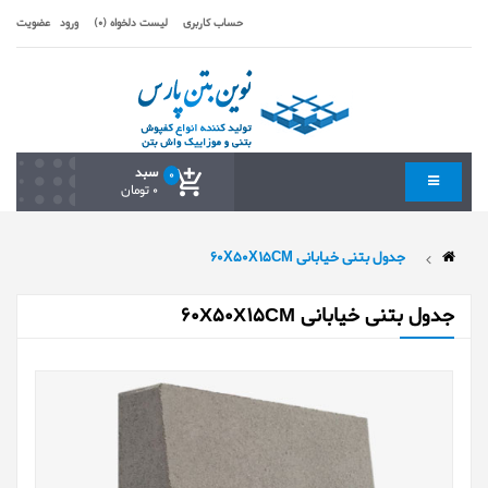
حساب کاربری
لیست دلخواه (0)
ورود
عضویت
سبد
0
0 تومان
جدول بتنی خیابانی 60X50X15CM
جدول بتنی خیابانی 60X50X15CM