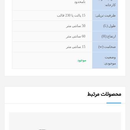
نامحدود
کارخانه
:
ظرفیت تریلی
:
15
پالت یا 230 قالب
طول
(L):
50
سانتی متر
ارتفاع
(H):
60
سانتی متر
ضخامت
(w):
15
سانتی متر
وضعیت
موجود
موجودی
:
محصولات مرتبط