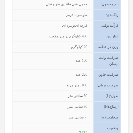
نام محصول
:
جدول بتنی فانتزی طرح نخل
رنگبندی
:
طوسی - قرمز
فرآیند تولید
:
فرچه ای/ویبره ای
عیار بتن
:
400
کیلوگرم بر متر مکعب
وزن هر قطعه
:
20
کیلوگرم
ظرفیت وانت
100
عدد
نیسان
:
ظرفیت خاور
:
220
عدد
ظرفیت تریلی
:
1000
متر مربع
طول
(L):
50
سانتی متر
ارتفاع
(H):
30
سانتی متر
ضخامت
(w):
7
سانتی متر
وضعیت
موجود