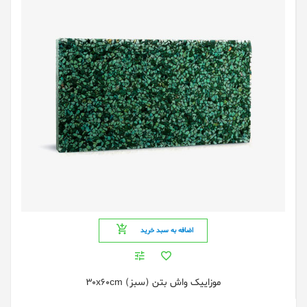
اضافه به سبد خرید
موزاییک واش بتن (سبز) 30x60cm