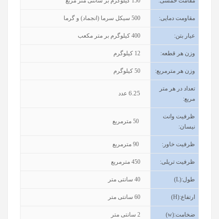
مقامت خمشی:
150 کیلوگرم بر سانتی متر مربع
مقاومت دمایی:
500 سیکل سرما (انجماد) و گرما
عیار بتن
:
400
کیلوگرم بر متر مکعب
وزن هر قطعه:
12 کیلوگرم
وزن هر مترمربع:
50 کیلوگرم
تعداد در هر متر
6.25
عدد
مربع:
ظرفیت وانت
50
مترمربع
نیسان
:
ظرفیت خاور
:
90
مترمربع
ظرفیت تریلی
:
450
مترمربع
طول
(L):
40
سانتی متر
ارتفاع
(H):
60
سانتی متر
ضخامت
(w):
2
سانتی متر