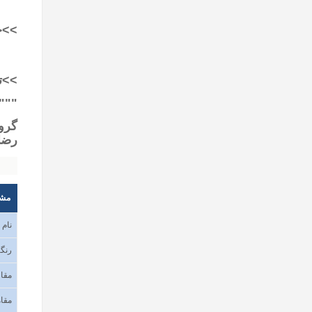
>>
ج
>>ت
"""
گرو
رضا
مش
نام
رنگب
مقا
مقا