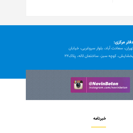
فتر مرکزی:
هران، سعادت آباد، بلوار سروغربی، خیابان
خشایش، کوچه سبز، ساختمان لاله، پلاک22
خبرنامه