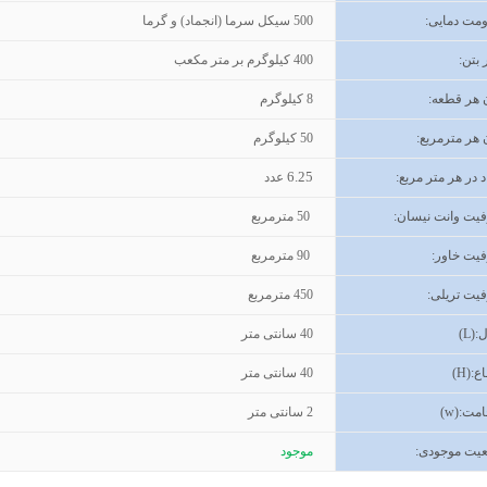
ومت دمایی:
500 سیکل سرما (انجماد) و گرما
 بتن
:
400
کیلوگرم بر متر مکعب
 هر قطعه:
8 کیلوگرم
هر مترمربع:
50 کیلوگرم
6.25
د در هر متر مربع:
عدد
یت وانت نیسان
:
50
مترمربع
یت خاور
:
90
مترمربع
یت تریلی
:
450
مترمربع
(L):
40
سانتی متر
اع
(H):
40
سانتی متر
مت
(w):
2
سانتی متر
یت موجودی
:
موجود