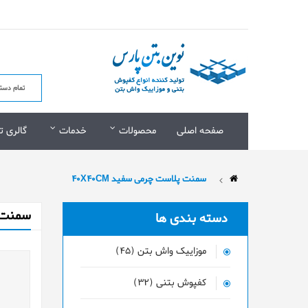
صفحه اصلی
محصولات
خدمات
گالری ت
سمنت پلاست چرمی سفید 40X40CM
سمنت پل
دسته بندی ها
موزاییک واش بتن (45)
کفپوش بتنی (32)