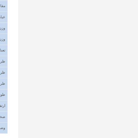
مقا
عیار
وزن
وزن 
تعدا
ظرف
ظرف
ظرف
طول
ارتف
ضخا
وضع