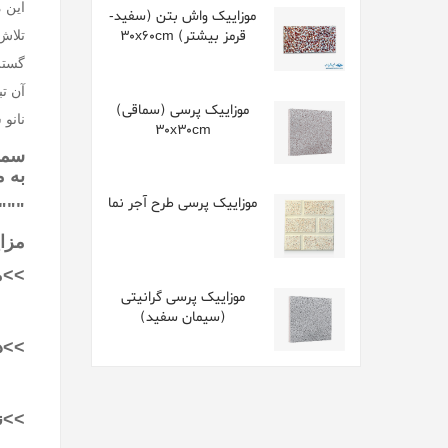
این 
موزاییک واش بتن (سفید-
قرمز بیشتر) 30x60cm
تلاش
گستر
آن ت
موزاییک پرسی (سماقی)
نانو
30x30cm
سمن
به 
موزاییک پرسی طرح آجر نما
"""
مزا
>>من
موزاییک پرسی گرانیتی
(سیمان سفید)
>>د
>>ن