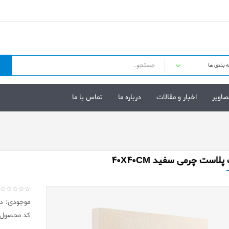
صاویر
اخبار و مقالات
درباره ما
تماس با ما
است چرمی سفید 40X40CM
موجودی: در 
کد محصول: P7