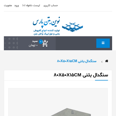
حساب کاربری
لیست دلخواه (0)
ورود
عضویت
سبد
0
0 تومان
سنگدال بتنی 80X50X15CM
سنگدال بتنی 80X50X15CM