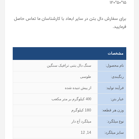
15*50*120
برای سفارش دال بتن در سایر ابعاد با کارشناسان ما تماس حاصل
فرمایید.
مشخصات
نام محصول
:
سنگ دال بتنی ترافیک سنگین
رنگبندی
:
طوسی
فرآیند تولید
:
از پیش تنیده شده
عیار بتن
:
400
کیلوگرم بر متر مکعب
وزن هر قطعه:
180
کیلوگرم
نوع میلگرد:
میلگرد آج دار
سایز میلگرد:
12 ,14