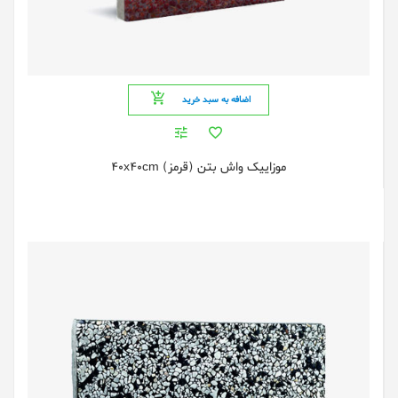
اضافه به سبد خرید
موزایيک واش بتن (قرمز) 40x40cm