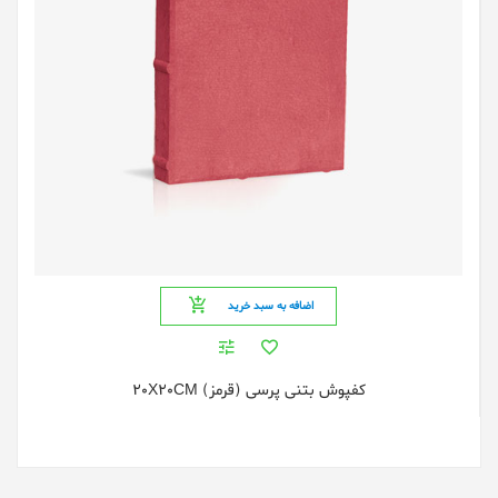
اضافه به سبد خرید
کفپوش بتنی پرسی (قرمز) 20X20CM