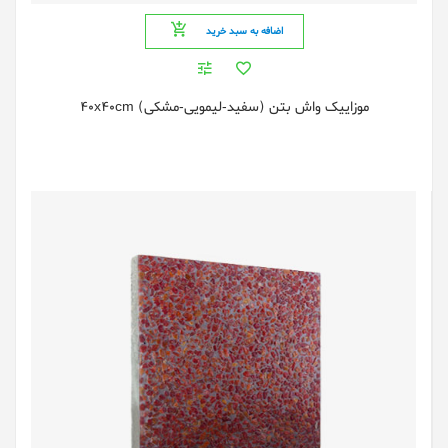
اضافه به سبد خرید
موزایيک واش بتن (سفید-لیمویی-مشکی) 40x40cm