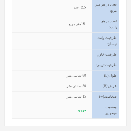
تعداد در هر متر
2.5
عدد
مربع:
تعداد در هر
15
متر مربع
پالت:
ظرفیت وانت
نیسان
:
ظرفیت خاور
:
ظرفیت تریلی
:
طول
(L):
80
سانتی متر
عرض
(B):
50
سانتی متر
ضخامت
(w):
15
سانتی متر
وضعیت
موجود
موجودی
: