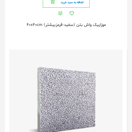
اضافه به سبد خرید
موزایيک واش بتن (سفید-قرمزبیشتر) 40x40cm