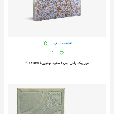
اضافه به سبد خرید
موزایيک واش بتن (سفید-لیمویی) 40x40cm