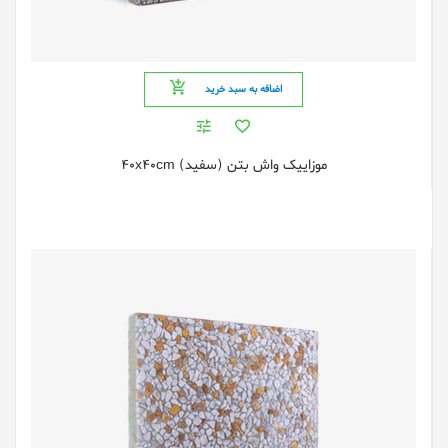
اضافه به سبد خرید
موزایيک واش بتن (سفید) 40x40cm