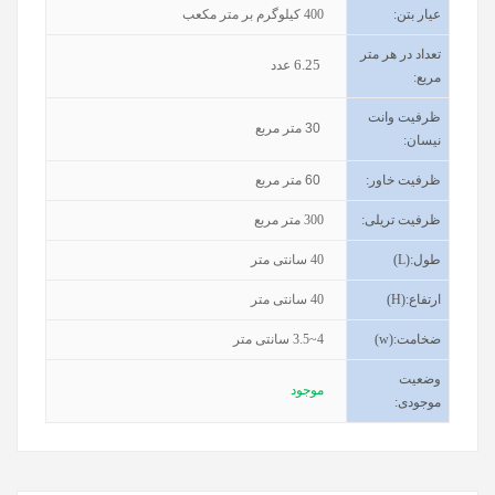
عیار بتن
:
400
کیلوگرم بر متر مکعب
تعداد در هر متر
6.25
عدد
مربع:
ظرفیت وانت
30
متر مربع
نیسان
:
ظرفیت خاور
:
60
متر مربع
ظرفیت تریلی
:
300
متر مربع
طول
(L):
40
سانتی متر
ارتفاع
(H):
40
سانتی متر
ضخامت
(w):
3.5~4
سانتی متر
وضعیت
موجود
موجودی
: