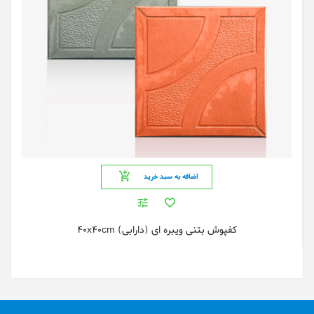
اضافه به سبد خرید
کفپوش بتنی ویبره ای (دارابی) 40x40cm