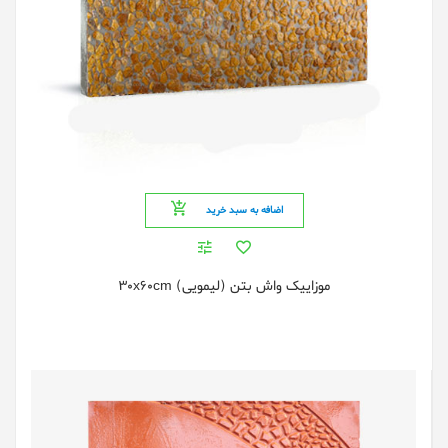
اضافه به سبد خرید
موزاییک واش بتن (لیمویی) 30x60cm