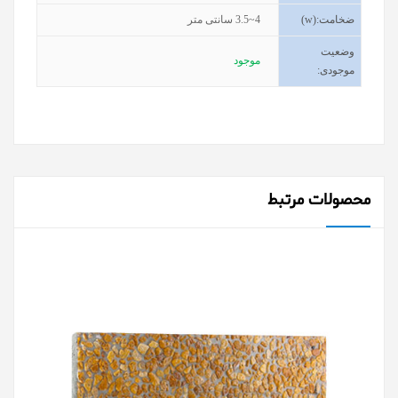
ضخامت
(w):
3.5~4
سانتی متر
وضعیت
موجود
موجودی
:
محصولات مرتبط