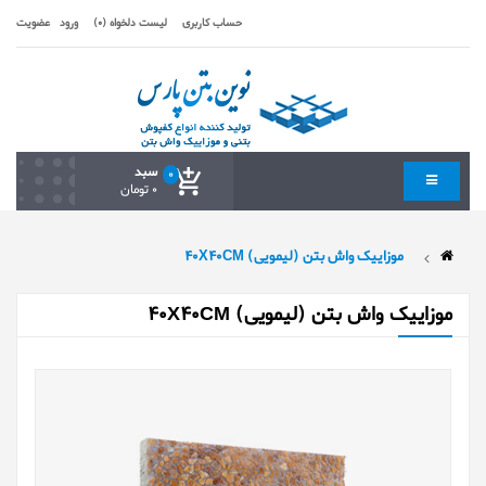
حساب کاربری
لیست دلخواه (0)
ورود
عضویت
سبد
0
0 تومان
موزایيک واش بتن (لیمویی) 40X40CM
موزایيک واش بتن (لیمویی) 40X40CM