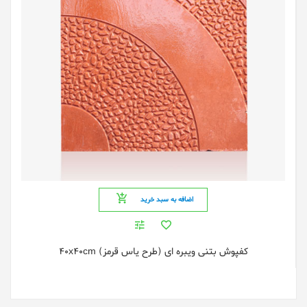
اضافه به سبد خرید
کفپوش بتنی ویبره ای (طرح یاس قرمز) 40x40cm