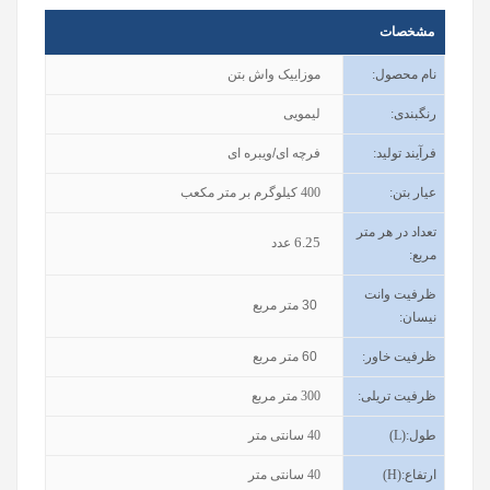
مشخصات
نام محصول
:
موزاییک واش بتن
رنگبندی
:
لیمویی
فرآیند تولید
:
فرچه ای/ویبره ای
عیار بتن
:
400
کیلوگرم بر متر مکعب
تعداد در هر متر
6.25
عدد
مربع:
ظرفیت وانت
30
متر مربع
نیسان
:
ظرفیت خاور
:
60
متر مربع
ظرفیت تریلی
:
300
متر مربع
طول
(L):
40
سانتی متر
ارتفاع
(H):
40
سانتی متر