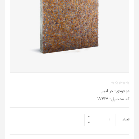
موجودی: در انبار
کد محصول: W413
تعداد: