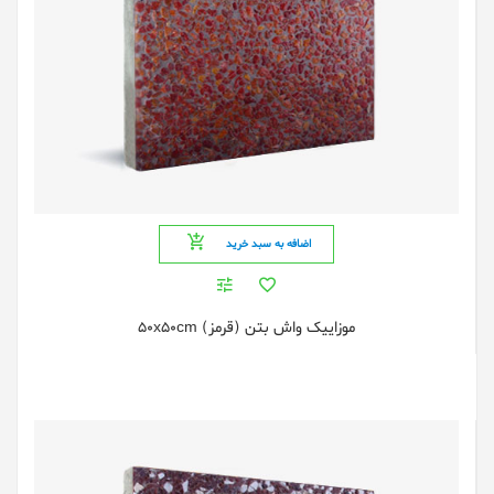
اضافه به سبد خرید
موزاییک واش بتن (قرمز) 50x50cm