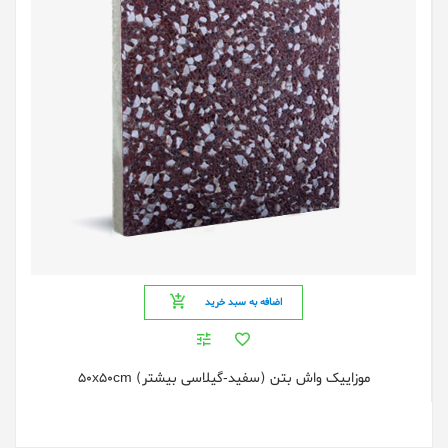
اضافه به سبد خرید
موزاییک واش بتن (سفید-گیلاسی بیشتر) 50x50cm