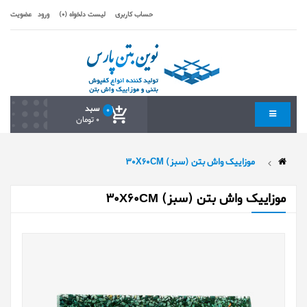
حساب کاربری
لیست دلخواه (0)
ورود
عضویت
سبد
0
0 تومان
موزاییک واش بتن (سبز) 30X60CM
موزاییک واش بتن (سبز) 30X60CM