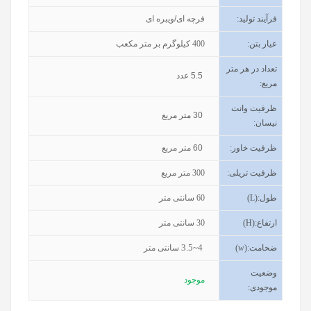
فرآیند تولید
:
فرچه ای/ویبره ای
عیار بتن
:
400
کیلوگرم بر متر مکعب
تعداد در هر متر
5.5
عدد
مربع:
ظرفیت وانت
30
متر مربع
نیسان
:
ظرفیت خاور
:
60
متر مربع
ظرفیت تریلی
:
300
متر مربع
طول
(L):
60
سانتی متر
ارتفاع
(H):
30
سانتی متر
3.5~4
ضخامت
(w):
سانتی متر
وضعیت
موجود
موجودی
: