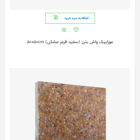
اضافه به سبد خرید
موزاییک واش بتن (سفید-قرمز-مشکی) 50x50cm