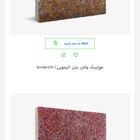
اضافه به سبد خرید
موزاییک واش بتن (لیمویی) 50x50cm