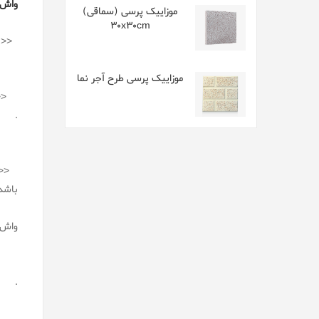
واش 
موزاییک پرسی (سماقی)
30x30cm
<< د
موزاییک پرسی طرح آجر نما
<<وا
.
باشد بای
واش 
.