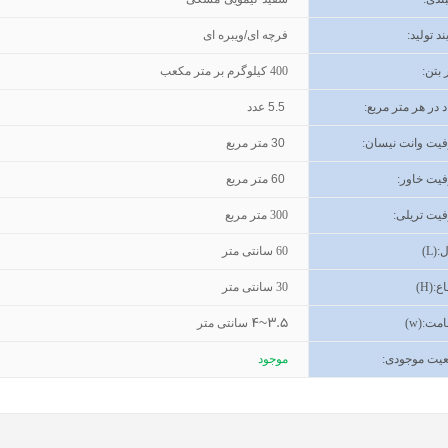
ند تولید
:
فرچه ای/ویبره ای
 بتن
:
400
کیلوگرم بر متر مکعب
د در هر متر مربع:
5.5
عدد
یت وانت نیسان
:
30
متر مربع
یت خاور
:
60
متر مربع
یت تریلی
:
300
متر مربع
(L):
60
سانتی متر
اع
(H):
30
سانتی متر
3.5~4
مت
(w):
سانتی متر
یت موجودی
:
موجود