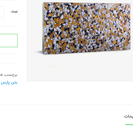
تعداد:
برچسب ها
بتن پارس
حات