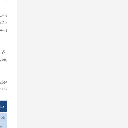
.
واش 
باشن
و...
گروه
رضای
موزا
دارند
مش
نام
رنگب