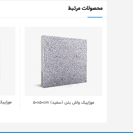
محصولات مرتبط
موزاییک 
موزاییک واش بتن (سفید) 50x50cm