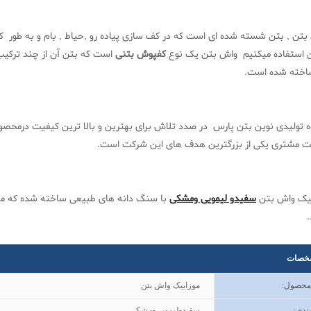
بتن , بتن شسته شده ای است که در کف سازی پیاده رو ,حیاط , بام و به طور 
 استفاده میکنیم واش بتن یک نوع
کفپوش بتنی
است که بتن آن از چند ترکی
ساخته شده است.
 تولیدی نوین بتن پارس در صدد تلاش برای بهترین و بالا ترین کیفیت درمحص
ت مشتری یکی از بزرگترین هدف های این شرکت است.
ییک واش بتن
سفیدو لیمویی ومشکی
با سنگ دانه های طبیعی ساخته شده که ملا
.
خصات
 محصول
:
موزاییک واش بتن
ندی
:
سفید-لیمویی-مشکی