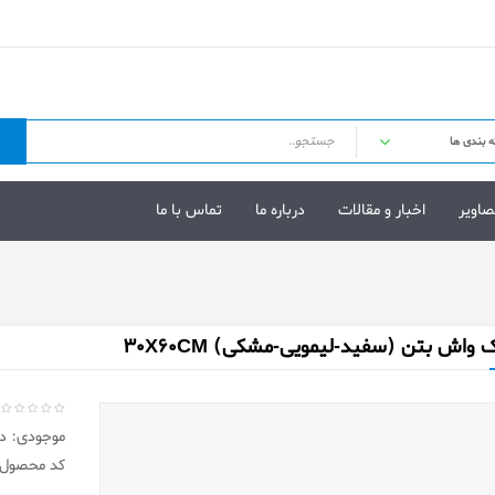
صاویر
اخبار و مقالات
درباره ما
تماس با ما
 واش بتن (سفید-لیمویی-مشکی) 30X60CM
موجودی: در 
کد محصول: 15