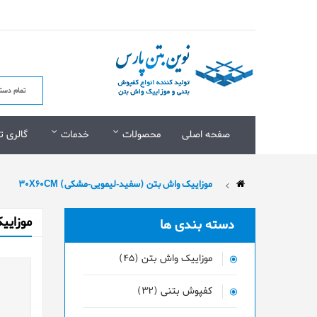
صفحه اصلی
محصولات
خدمات
گالری ت
موزاییک واش بتن (سفید-لیمویی-مشکی) 30X60CM
موزاییک
دسته بندی ها
موزاییک واش بتن (45)
کفپوش بتنی (32)