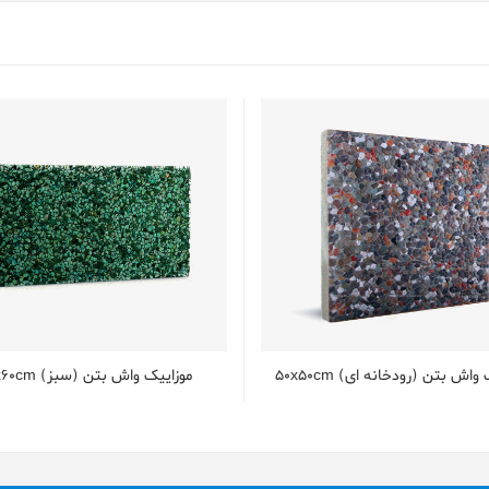
واش بتن (رودخانه ای) 50x50cm
موزاییک واش بتن (سبز) 30x60cm