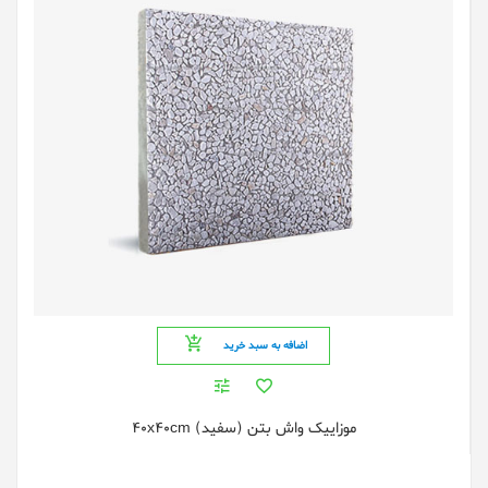
اضافه به سبد خرید
موزایيک واش بتن (سفید) 40x40cm