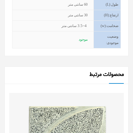
طول
(L):
60
سانتی متر
ارتفاع
(H):
30
سانتی متر
3.5~4
ضخامت
(w):
سانتی متر
وضعیت
موجود
موجودی
:
محصولات مرتبط