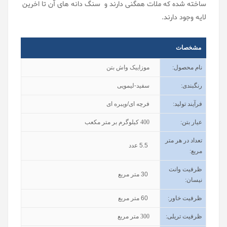
ساخته شده که ملات همگنی دارند و سنگ دانه های آن تا اخرین
لایه وجود دارند.
مشخصات
نام محصول
:
موزاییک واش بتن
رنگبندی
:
سفید-لیمویی
فرآیند تولید
:
فرچه ای/ویبره ای
عیار بتن
:
400
کیلوگرم بر متر مکعب
تعداد در هر متر
5.5
عدد
مربع:
ظرفیت وانت
30
متر مربع
نیسان
:
ظرفیت خاور
:
60
متر مربع
ظرفیت تریلی
:
300
متر مربع