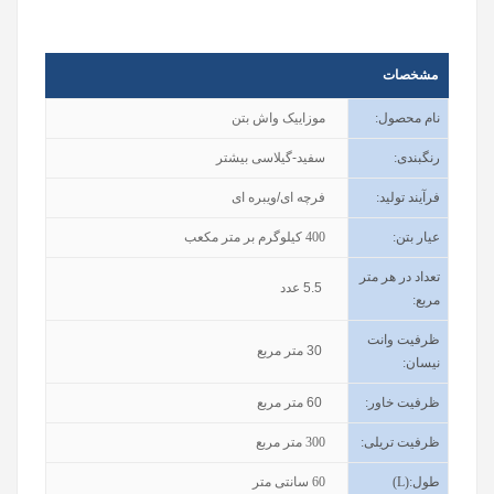
مشخصات
نام محصول
:
موزاییک واش بتن
رنگبندی
:
سفید-گیلاسی بیشتر
فرآیند تولید
:
فرچه ای/ویبره ای
عیار بتن
:
400
کیلوگرم بر متر مکعب
تعداد در هر متر
5.5
عدد
مربع:
ظرفیت وانت
30
متر مربع
نیسان
:
ظرفیت خاور
:
60
متر مربع
ظرفیت تریلی
:
300
متر مربع
طول
(L):
60
سانتی متر