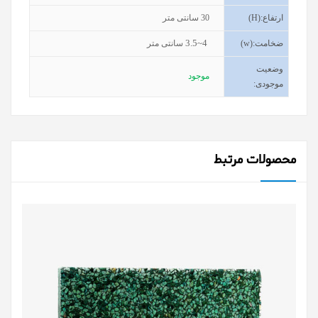
ارتفاع
(H):
30
سانتی متر
3.5~4
ضخامت
(w):
سانتی متر
وضعیت
موجود
موجودی
:
محصولات مرتبط