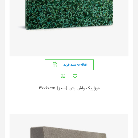
اضافه به سبد خرید
موزاییک واش بتن (سبز) 30x60cm