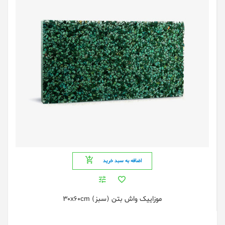
اضافه به سبد خرید
موزاییک واش بتن (سبز) 30x60cm