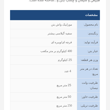
طبیعی و سیمان و چسب بتن و...ساخته شده است.
مشخصات
نام محصول
:
موزاییک واش بتن
رنگبندی
:
سفید-گیلاسی بیشتر
فرآیند تولید
:
فرچه ای/ویبره ای
عیار بتن
:
400
کیلوگرم بر متر مکعب
وزن هر قطعه:
25
کیلوگرم
تعداد در هر متر
4
عدد
مربع:
ظرفیت وانت
25
متر مربع
نیسان
:
ظرفیت خاور
:
50
متر مربع
ظرفیت تریلی
:
250
متر مربع