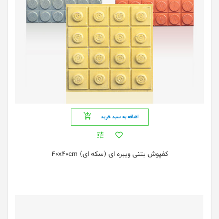
اضافه به سبد خرید
کفپوش بتنی ویبره ای (سکه ای) 40x40cm