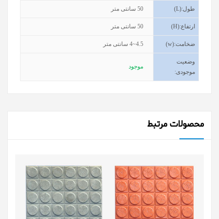
طول
(L):
50
سانتی متر
ارتفاع
(H):
50
سانتی متر
ضخامت
(w):
4~4.5
سانتی متر
وضعیت
موجود
موجودی
:
محصولات مرتبط