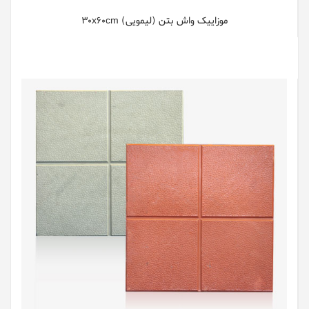
موزاییک واش بتن (لیمویی) 30x60cm