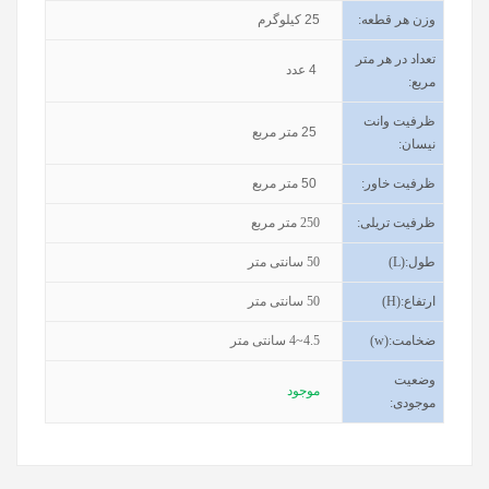
وزن هر قطعه:
25
کیلوگرم
تعداد در هر متر
4
عدد
مربع:
ظرفیت وانت
25
متر مربع
نیسان
:
ظرفیت خاور
:
50
متر مربع
ظرفیت تریلی
:
250
متر مربع
طول
(L):
50
سانتی متر
ارتفاع
(H):
50
سانتی متر
ضخامت
(w):
4~4.5
سانتی متر
وضعیت
موجود
موجودی
: