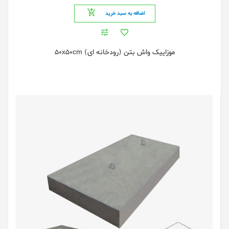
اضافه به سبد خرید
موزاییک واش بتن (رودخانه ای) 50x50cm