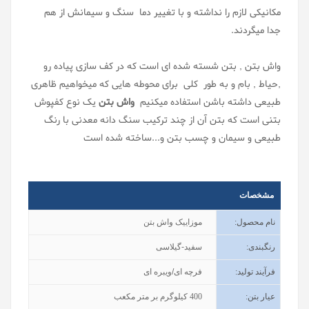
مکانیکی لازم را نداشته و با تغییر دما سنگ و سیمانش از هم
جدا میگردند.
واش بتن , بتن شسته شده ای است که در کف سازی پیاده رو
,حیاط , بام و به طور کلی برای محوطه هایی که میخواهیم ظاهری
طبیعی داشته باشن استفاده میکنیم
واش بتن
یک نوع کفپوش
بتنی است که بتن آن از چند ترکیب سنگ دانه معدنی با رنگ
طبیعی و سیمان و چسب بتن و...ساخته شده است
مشخصات
نام محصول
:
موزاییک واش بتن
رنگبندی
:
سفید-گیلاسی
فرآیند تولید
:
فرچه ای/ویبره ای
عیار بتن
:
400
کیلوگرم بر متر مکعب