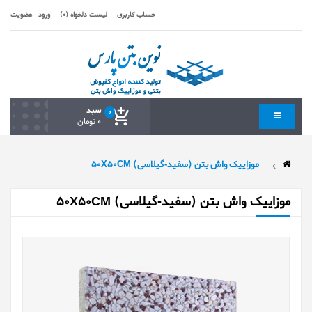
حساب کاربری
لیست دلخواه (0)
ورود
عضویت
سبد
0
0 تومان
موزاییک واش بتن (سفید-گیلاسی) 50X50CM
موزاییک واش بتن (سفید-گیلاسی) 50X50CM