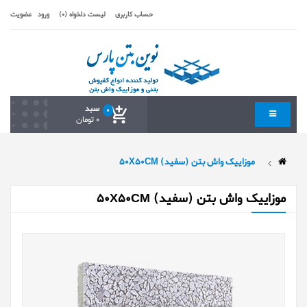
حساب کاربری
لیست دلخواه (0)
ورود
عضویت
سبد
0
0 تومان
موزاییک واش بتن (سفید) 50X50CM
موزاییک واش بتن (سفید) 50X50CM