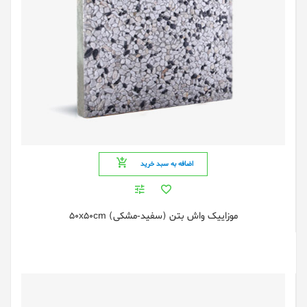
اضافه به سبد خرید
موزاییک واش بتن (سفید-مشکی) 50x50cm