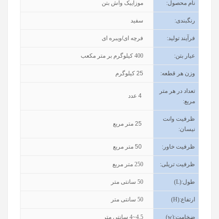
نام محصول
:
موزاییک واش بتن
رنگبندی
:
سفید
فرآیند تولید
:
فرچه ای/ویبره ای
عیار بتن
:
400
کیلوگرم بر متر مکعب
وزن هر قطعه:
25
کیلوگرم
تعداد در هر متر
4
عدد
مربع:
ظرفیت وانت
25
متر مربع
نیسان
:
ظرفیت خاور
:
50
متر مربع
ظرفیت تریلی
:
250
متر مربع
طول
(L):
50
سانتی متر
ارتفاع
(H):
50
سانتی متر
ضخامت
(w):
4~4.5
سانتی متر