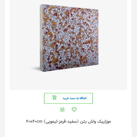
اضافه به سبد خرید
موزایيک واش بتن (سفید-قرمز-لیمویی) 40x40cm