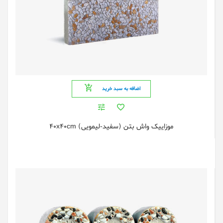
اضافه به سبد خرید
موزایيک واش بتن (سفید-لیمویی) 40x40cm