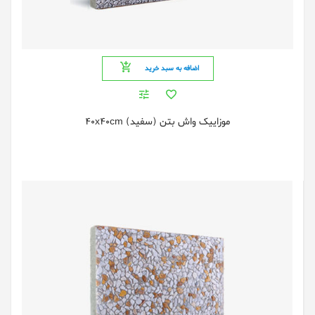
اضافه به سبد خرید
موزایيک واش بتن (سفید) 40x40cm