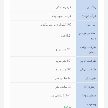
رنگبندی
:
قرمز-مشکی
فرآیند تولید
:
فرچه ای/ویبره ای
عیار بتن
:
400
کیلوگرم بر متر مکعب
تعداد در هر متر
5.5
عدد
مربع:
ظرفیت وانت
30
متر مربع
نیسان
:
ظرفیت خاور
:
60
متر مربع
ظرفیت تریلی
:
300
متر مربع
طول
(L):
60
سانتی متر
ارتفاع
(H):
30
سانتی متر
3.5~4
ضخامت
(w):
سانتی متر
وضعیت
موجود