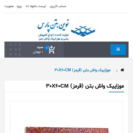
حساب کاربری
لیست دلخواه (0)
ورود
عضویت
سبد
0
0 تومان
موزاییک واش بتن (قرمز) 30X60CM
موزاییک واش بتن (قرمز) 30X60CM