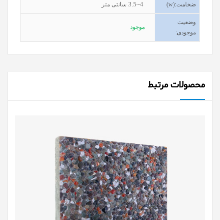
3.5~4
ضخامت
(w):
سانتی متر
وضعیت
موجود
موجودی
:
محصولات مرتبط