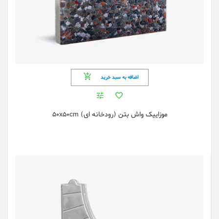
اضافه به سبد خرید
موزاییک واش بتن (رودخانه ای) 50x50cm