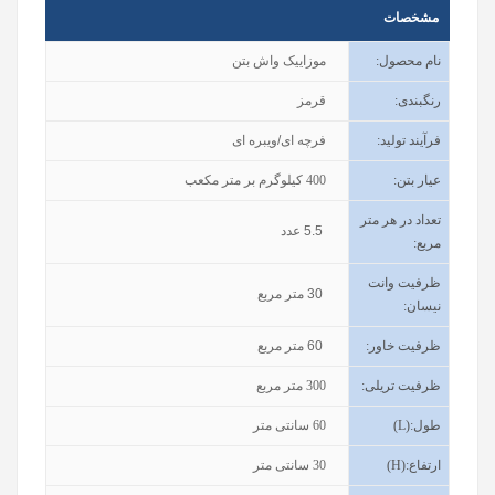
مشخصات
نام محصول
:
موزاییک واش بتن
رنگبندی
:
قرمز
فرآیند تولید
:
فرچه ای/ویبره ای
عیار بتن
:
400
کیلوگرم بر متر مکعب
تعداد در هر متر
5.5
عدد
مربع:
ظرفیت وانت
30
متر مربع
نیسان
:
ظرفیت خاور
:
60
متر مربع
ظرفیت تریلی
:
300
متر مربع
طول
(L):
60
سانتی متر
ارتفاع
(H):
30
سانتی متر