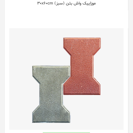
موزاییک واش بتن (سبز) 30x60cm