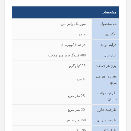
مشخصات
نام محصول
:
موزاییک واش بتن
رنگبندی
قرمز
فرآیند تولید
:
فرچه ای/ویبره ای
عیار بتن
:
400
کیلوگرم بر متر مکعب
وزن هر قطعه:
25
کیلوگرم
تعداد در هر متر
4
عدد
مربع:
ظرفیت وانت
25
متر مربع
نیسان
:
ظرفیت خاور
:
50
متر مربع
ظرفیت تریلی
:
250
متر مربع
طول
(L):
50
سانتی متر