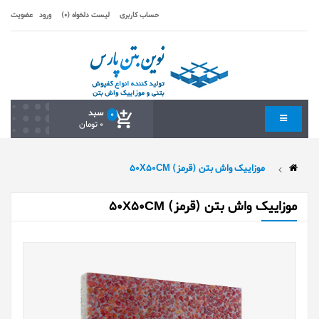
حساب کاربری
لیست دلخواه (0)
ورود
عضویت
سبد
0
0 تومان
موزاییک واش بتن (قرمز) 50X50CM
موزاییک واش بتن (قرمز) 50X50CM