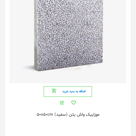
اضافه به سبد خرید
موزاییک واش بتن (سفید) 50x50cm