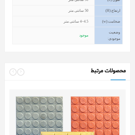
ارتفاع
(H):
50
سانتی متر
ضخامت
(w):
4~4.5
سانتی متر
وضعیت
موجود
موجودی
:
محصولات مرتبط