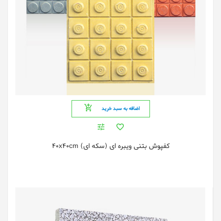
اضافه به سبد خرید
کفپوش بتنی ویبره ای (سکه ای) 40x40cm