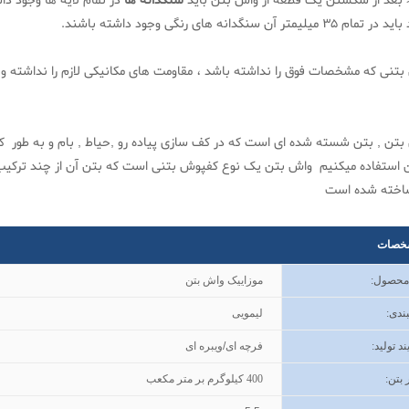
عد از شکستن یک قطعه از واش بتن باید
سنگدانه ها
 35 میلیمتر آن سنگدانه های رنگی وجود داشته باشند.
بتنی که مشخصات فوق را نداشته باشد ، مقاومت های مکانیکی لازم را نداشته و
بتن , بتن شسته شده ای است که در کف سازی پیاده رو ,حیاط , بام و به طور 
 استفاده میکنیم واش بتن یک نوع کفپوش بتنی است که بتن آن از چند ترکی
ساخته شده است
خصات
 محصول
:
موزاییک واش بتن
ندی
:
لیمویی
ند تولید
:
فرچه ای/ویبره ای
 بتن
:
400
کیلوگرم بر متر مکعب