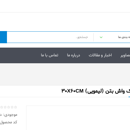
صاویر
اخبار و مقالات
درباره ما
تماس با ما
واش بتن (لیمویی) 30X60CM
موجودی: در 
کد محصول: 12