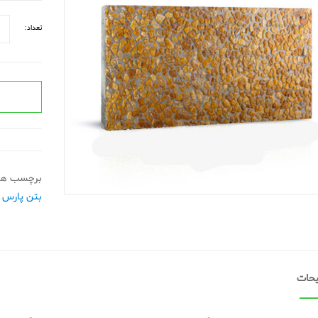
تعداد:
برچسب ها
بتن پارس
حات