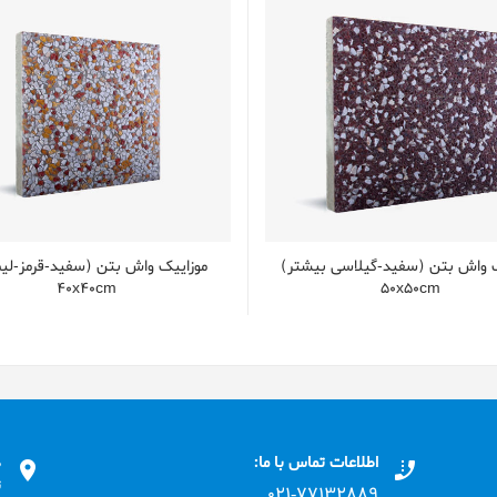
ک واش بتن (سفید-گیلاسی بیشتر)
موزایيک واش بتن (سفید-قرمز-لیم
40x40cm
50x50cm
اطلاعات تماس با ما:
د
ت
۰۲۱-۷۷۱٣۲۸۸۹