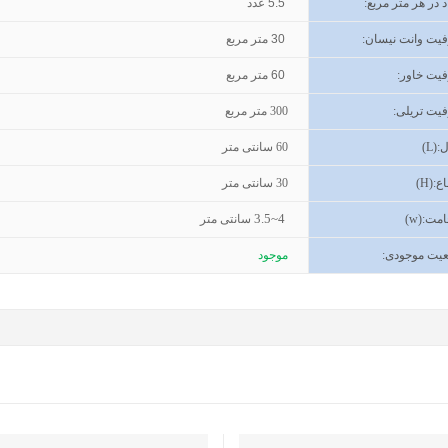
د در هر متر مربع:
5.5
عدد
یت وانت نیسان
:
30
متر مربع
یت خاور
:
60
متر مربع
یت تریلی
:
300
متر مربع
(L):
60
سانتی متر
اع
(H):
30
سانتی متر
3.5~4
مت
(w):
سانتی متر
یت موجودی
:
موجود