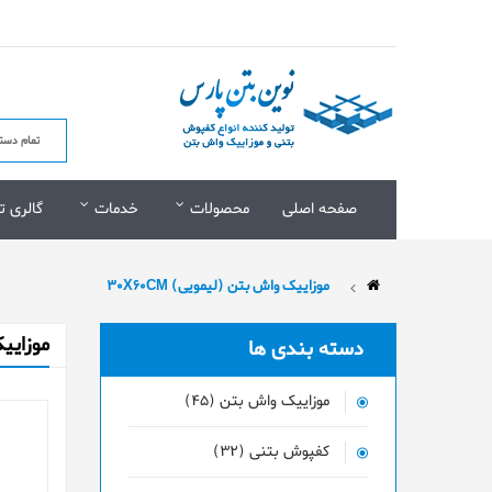
صفحه اصلی
محصولات
خدمات
گالری ت
موزاییک واش بتن (لیمویی) 30X60CM
موزاییک 
دسته بندی ها
موزاییک واش بتن (45)
کفپوش بتنی (32)