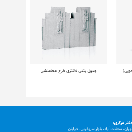
ویی)
جدول بتنی فانتزی طرح هخامنشی
فتر مرکزی:
هران، سعادت آباد، بلوار سروغربی، خیابان