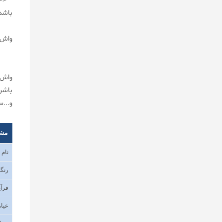
<< ب
باشد باید در تمام
واش 
واش 
باشن
و...
مش
نام
رنگب
فرآی
عیار