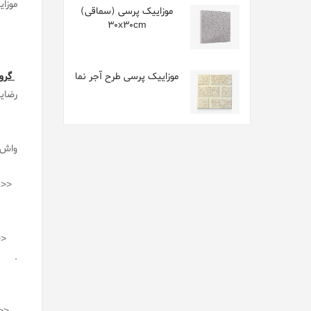
موزا
موزاییک پرسی (سماقی)
30x30cm
موزاییک پرسی طرح آجر نما
گروه
رضای
واش ب
<< د
<<وا
.