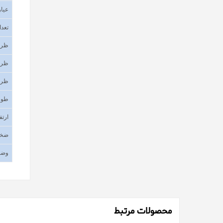
عیار
تعدا
ظرف
ظرف
ظرف
طول
ارتف
ضخا
وضع
محصولات مرتبط