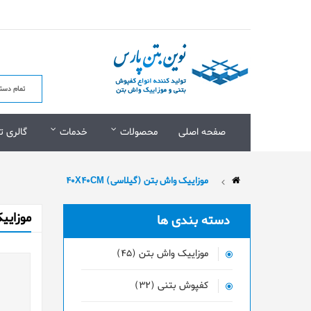
صفحه اصلی
محصولات
خدمات
گالری ت
موزاییک واش بتن (گیلاسی) 40X40CM
موزاییک
دسته بندی ها
موزاییک واش بتن (45)
کفپوش بتنی (32)