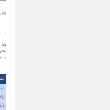
باشد بای
واش 
.
واش 
باشن
و...
مش
نام
رنگب
فرآی