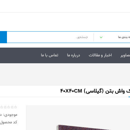
صاویر
اخبار و مقالات
درباره ما
تماس با ما
 واش بتن (گیلاسی) 40X40CM
موجودی: در 
کد محصول: 01