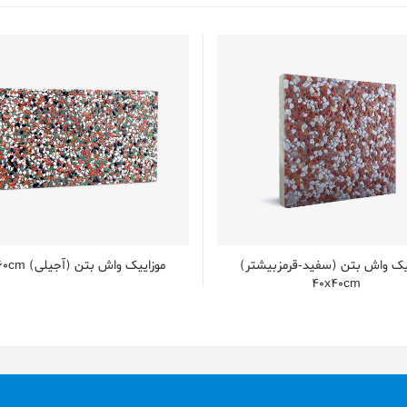
يک واش بتن (سفید-قرمزبیشتر)
موزاییک واش بتن (آجیلی) 30x60cm
40x40cm