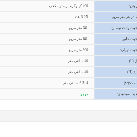
 بتن
:
400
کیلوگرم بر متر مکعب
6.25
د در هر متر مربع:
عدد
یت وانت نیسان
:
30
متر مربع
یت خاور
:
60
متر مربع
یت تریلی
:
300
متر مربع
(L):
40
سانتی متر
اع
(H):
40
سانتی متر
مت
(w):
3.5~4
سانتی متر
یت موجودی
:
موجود