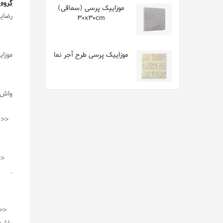
گروه
موزاییک پرسی (سماقی)
رضای
30x30cm
موزاییک پرسی طرح آجر نما
موزا
واش ب
<< د
<<وا
.