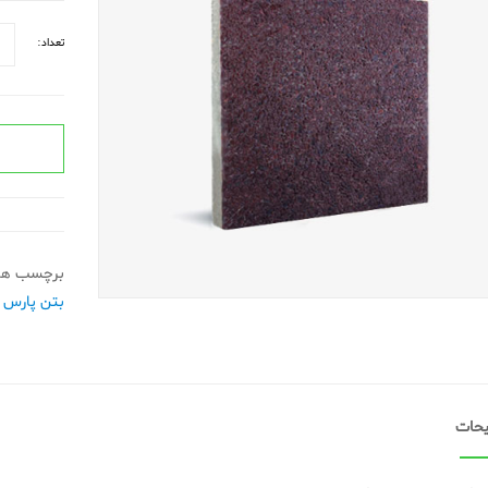
تعداد:
برچسب ها
بتن پارس
حات