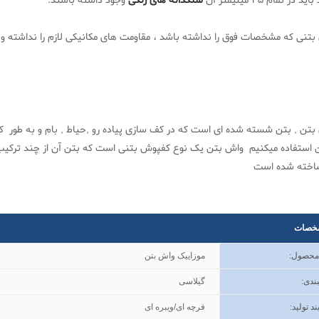
د در تمام 35 میلیمتر آن
سنگدانه های رنگی
وجود داشته باشند.
بتنی که مشخصات فوق را نداشته باشد ، مقاومت های مکانیکی لازم را نداشته و
بتن , بتن شسته شده ای است که در کف سازی پیاده رو ,حیاط , بام و به طور 
 استفاده میکنیم واش بتن یک نوع کفپوش بتنی است که بتن آن از چند ترکی
ساخته شده است
خصات
 محصول
:
موزاییک واش بتن
ندی
:
گیلاسی
ند تولید
:
فرچه ای/ویبره ای