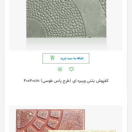
اضافه به سبد خرید
کفپوش بتنی ویبره ای (طرح یاس طوسی) 40x40cm