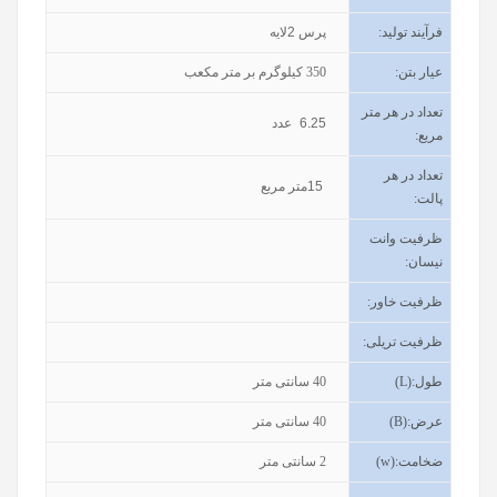
فرآیند تولید
:
پرس 2لایه
عیار بتن
:
350
کیلوگرم بر متر مکعب
تعداد در هر متر
6.25
عدد
مربع:
تعداد در هر
15
متر مربع
پالت:
ظرفیت وانت
نیسان
:
ظرفیت خاور
:
ظرفیت تریلی
:
طول
(L):
40
سانتی متر
عرض
(B):
40
سانتی متر
ضخامت
(w):
2
سانتی متر