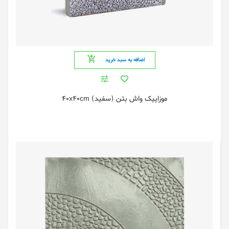
اضافه به سبد خرید
موزایيک واش بتن (سفید) 40x40cm