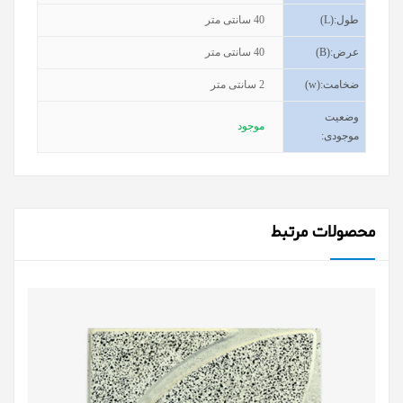
طول
(L):
40
سانتی متر
عرض
(B):
40
سانتی متر
ضخامت
(w):
2
سانتی متر
وضعیت
موجود
موجودی
:
محصولات مرتبط