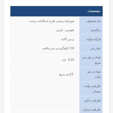
مشخصات
نام محصول
:
موزاییک پرسی طرح سنگدانه درشت
رنگبندی
:
طوسی - قرمز
فرآیند تولید
:
پرس 2لایه
عیار بتن
:
350
کیلوگرم بر متر مکعب
تعداد در هر متر
6.25
عدد
مربع:
تعداد در هر
15
متر مربع
پالت:
ظرفیت وانت
نیسان
:
ظرفیت خاور
:
ظرفیت تریلی
: