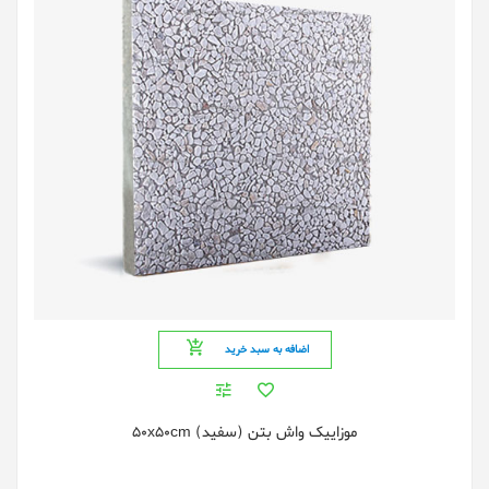
اضافه به سبد خرید
موزاییک واش بتن (سفید) 50x50cm