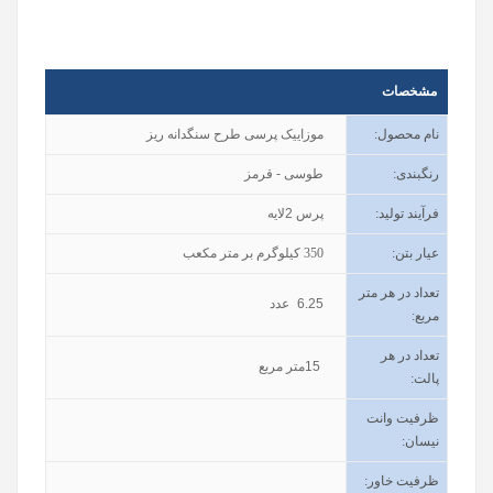
مشخصات
نام محصول
:
موزاییک پرسی طرح سنگدانه ریز
رنگبندی
:
طوسی - قرمز
فرآیند تولید
:
پرس 2لایه
عیار بتن
:
350
کیلوگرم بر متر مکعب
تعداد در هر متر
6.25
عدد
مربع:
تعداد در هر
15
متر مربع
پالت:
ظرفیت وانت
نیسان
:
ظرفیت خاور
: