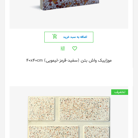
اضافه به سبد خرید
موزایيک واش بتن (سفید-قرمز-لیمویی) 40x40cm
تخفیف