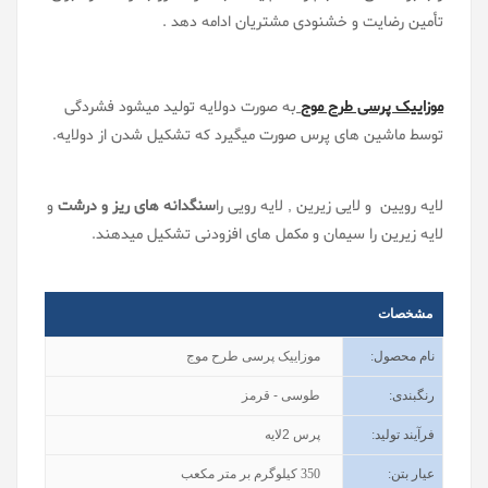
تأمین رضایت و خشنودی مشتریان ادامه دهد .
موزاییک پرسی طرح موج
به صورت دولایه تولید میشود فشردگی
توسط ماشین های پرس صورت میگیرد که تشکیل شدن از دولایه.
لایه رویین و لایی زیرین , لایه رویی را
سنگدانه های ریز و درشت
و
لایه زیرین را سیمان و مکمل های افزودنی تشکیل میدهند.
مشخصات
نام محصول
:
موزاییک پرسی طرح موج
رنگبندی
:
طوسی - قرمز
فرآیند تولید
:
پرس 2لایه
عیار بتن
:
350
کیلوگرم بر متر مکعب