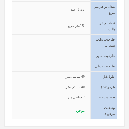
تعداد در هر متر
6.25
عدد
مربع:
تعداد در هر
15
متر مربع
پالت:
ظرفیت وانت
نیسان
:
ظرفیت خاور
:
ظرفیت تریلی
:
طول
(L):
40
سانتی متر
عرض
(B):
40
سانتی متر
ضخامت
(w):
2
سانتی متر
وضعیت
موجود
موجودی
: