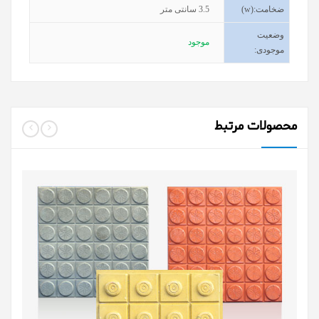
ضخامت
(w):
3.5
سانتی متر
وضعیت
موجود
موجودی
:
محصولات مرتبط