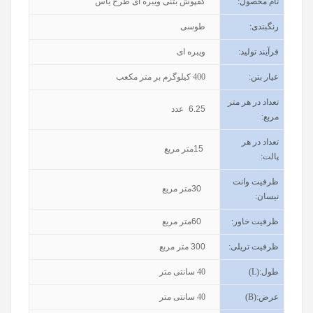
نام محصول
:
کفپوش بتنی ویبره ای طرح یاس
رنگبندی
:
طوسی
فرآیند تولید
:
ویبره ای
عیار بتن
:
400
کیلوگرم بر متر مکعب
تعداد در هر متر
6.25
عدد
مربع:
تعداد در هر
15
متر مربع
پالت:
ظرفیت وانت
30
متر مربع
نیسان
:
ظرفیت خاور
:
60
متر مربع
ظرفیت تریلی
:
300
متر مربع
طول
(L):
40
سانتی متر
عرض
(B):
40
سانتی متر