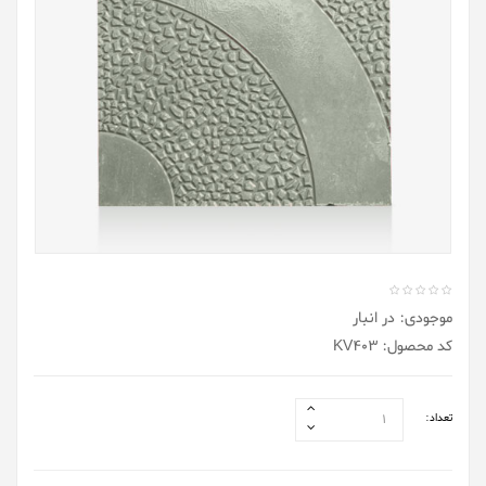
موجودی: در انبار
کد محصول: KV403
تعداد: