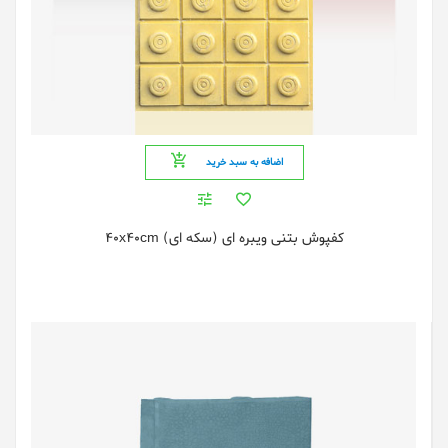
اضافه به سبد خرید
کفپوش بتنی ویبره ای (سکه ای) 40x40cm