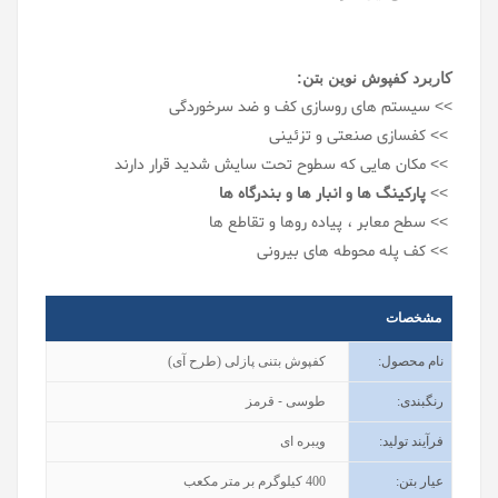
کاربرد کفپوش نوین بتن:
>> سیستم های روسازی کف و ضد سرخوردگی
>> کفسازی صنعتی و تزئینی
>> مکان هایی که سطوح تحت سایش شدید قرار دارند
>>
پارکینگ ها و انبار ها و بندرگاه ها
>> سطح معابر ، پیاده روها و تقاطع ها
>> کف پله محوطه های بیرونی
مشخصات
نام محصول
:
کفپوش بتنی پازلی (طرح آی)
رنگبندی
:
طوسی - قرمز
فرآیند تولید
:
ویبره ای
عیار بتن
:
400
کیلوگرم بر متر مکعب