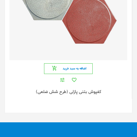
اضافه به سبد خرید
کفپوش بتنی پازلی (طرح شش ضلعی)