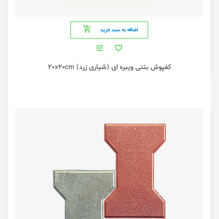
اضافه به سبد خرید
کفپوش بتنی ویبره ای (شیاری زرد) 20x20cm