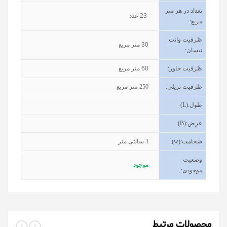
تعداد در هر متر
23
عدد
مربع:
ظرفیت وانت
30
متر مربع
نیسان
:
ظرفیت خاور
:
60
متر مربع
ظرفیت تریلی
:
250
متر مربع
طول
(L):
عرض
(B):
ضخامت
(w):
3
سانتی متر
وضعیت
موجود
موجودی
:
محصولات مرتبط