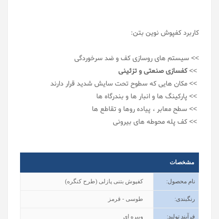
کاربرد کفپوش نوین بتن:
>> سیستم های روسازی کف و ضد سرخوردگی
>>
کفسازی صنعتی و تزئینی
>> مکان هایی که سطوح تحت سایش شدید قرار دارند
>> پارکینگ ها و انبار ها و بندرگاه ها
>> سطح معابر ، پیاده روها و تقاطع ها
>> کف پله محوطه های بیرونی
مشخصات
نام محصول
:
کفپوش بتنی پازلی (طرح کنگره)
رنگبندی
:
طوسی - قرمز
فرآیند تولید
:
ویبره ای