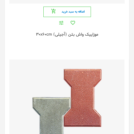
اضافه به سبد خرید
موزاییک واش بتن (آجیلی) 30x60cm