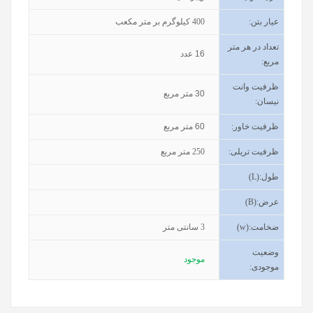
عیار بتن
:
400
کیلوگرم بر متر مکعب
تعداد در هر متر
16
عدد
مربع:
ظرفیت وانت
30
متر مربع
نیسان
:
ظرفیت خاور
:
60
متر مربع
ظرفیت تریلی
:
250
متر مربع
طول
(L):
عرض
(B):
ضخامت
(w):
3
سانتی متر
وضعیت
موجود
موجودی
: