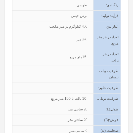
رنگبندی
:
طوسی
فرآیند تولید
:
پرس خیس
عیار بتن
:
450
کیلوگرم بر متر مکعب
تعداد در هر متر
25
عدد
مربع:
تعداد در هر
15
متر مربع
پالت:
ظرفیت وانت
نیسان
:
ظرفیت خاور
:
ظرفیت تریلی
:
10
پالت یا
150
متر مربع
طول
(L):
20
سانتی متر
عرض
(B):
20
سانتی متر
ضخامت
(w):
6
سانتی متر