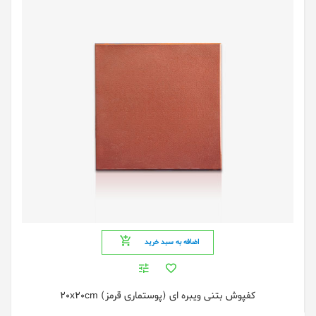
اضافه به سبد خرید
کفپوش بتنی ویبره ای (پوستماری قرمز) 20x20cm