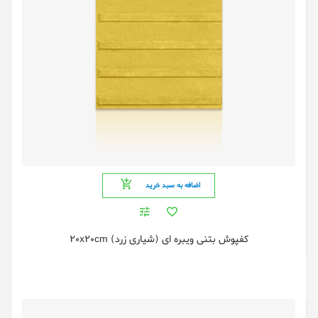
اضافه به سبد خرید
کفپوش بتنی ویبره ای (شیاری زرد) 20x20cm