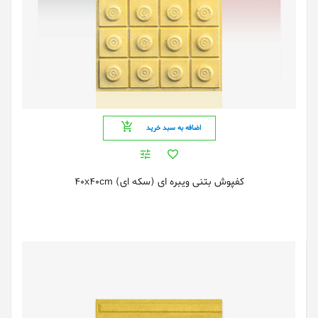
اضافه به سبد خرید
کفپوش بتنی ویبره ای (سکه ای) 40x40cm