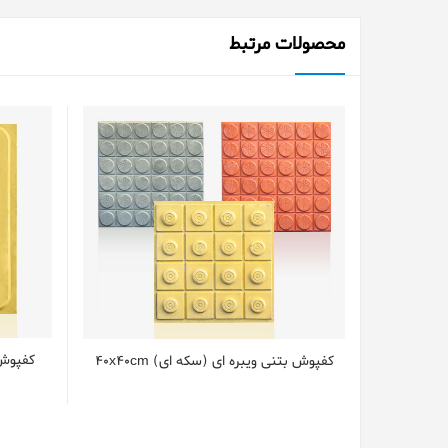
محصولات مرتبط
کفپوش 
کفپوش بتنی ویبره ای (سکه ای) 40x40cm