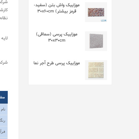
شرک
موزاییک واش بتن (سفید-
کارش
قرمز بیشتر) 30x60cm
نظام
موزاییک پرسی (سماقی)
لایه 
30x30cm
شرکت
موزاییک پرسی طرح آجر نما
مش
نام
رنگب
فرآی