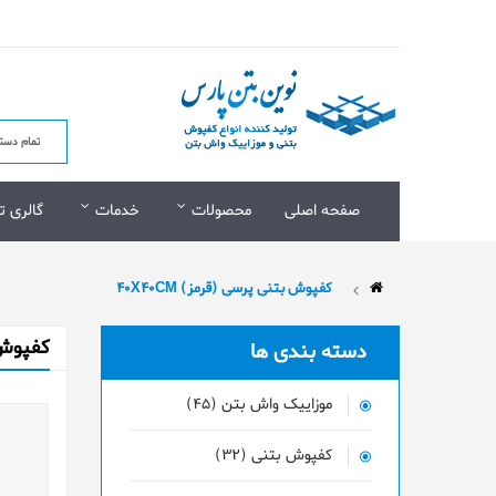
صفحه اصلی
محصولات
خدمات
گالری ت
کفپوش بتنی پرسی (قرمز) 40X40CM
کفپوش ب
دسته بندی ها
موزاییک واش بتن (45)
کفپوش بتنی (32)