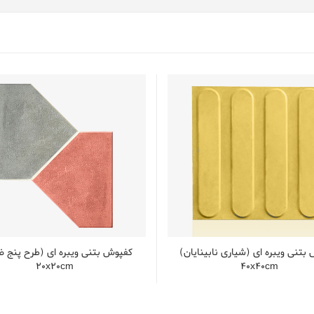
بتنی ویبره ای (شیاری نابینایان)
کفپوش بتنی ویبره ای (طرح پنج 
20x20cm
40x40cm