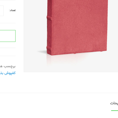
تعداد:
برچسب ها
کفپوش بت
حات