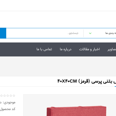
صاویر
اخبار و مقالات
درباره ما
تماس با ما
تنی پرسی (قرمز) 40X40CM
موجودی: در 
کد محصول: 402