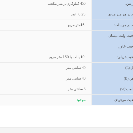
 بتن
:
450
کیلوگرم بر متر مکعب
د در هر متر مربع:
6.25
عدد
د در هر پالت:
15
متر مربع
یت وانت نیسان
:
یت خاور
:
یت تریلی
:
10
پالت یا
150
متر مربع
(L):
40
سانتی متر
ض
(B):
40
سانتی متر
مت
(w):
6
سانتی متر
یت موجودی
:
موجود