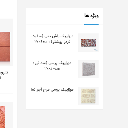
ویژه ها
موزاییک واش بتن (سفید-
قرمز بیشتر) 30x60cm
موزاییک پرسی (سماقی)
30x30cm
کفپوش
آل
موزاییک پرسی طرح آجر نما