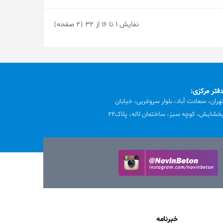
نمایش 1 تا 16 از 32 (2 صفحه)
فتر مرکزی:
هران، سعادت آباد، بلوار سروغربی، خیابان
خشایش، کوچه سبز، ساختمان لاله، پلاک22
خبرنامه