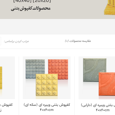
مقایسه محصولات (0)
مرتب کردن براساس:
کفپوش بتنی ویبره ای (سکه ای)
کفپوش بت
تنی ویبره ای (دارابی)
40x40cm
زرد
40x40cm