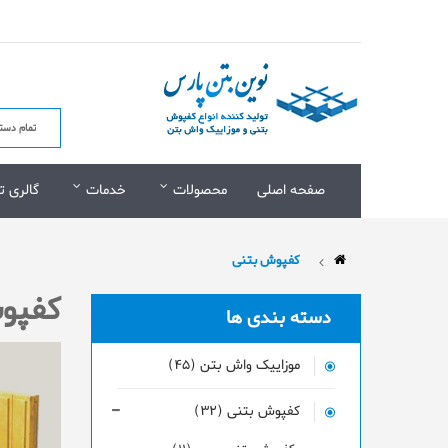
صفحه اصلی
محصولات
خدمات
گالری ت
کفپوش بتنی
کفپو
دسته بندی ها
موزاییک واش بتن (45)
کفپوش بتنی (32)