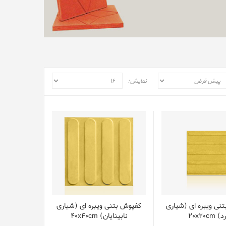
نمایش:
نی ویبره ای (شیاری
کفپوش بتنی ویبره ای (شیاری
) 20x20cm
نابینایان) 40x40cm