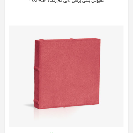
کفپوش بتنی پرسی (آبی کم رنگ) 20X20CM