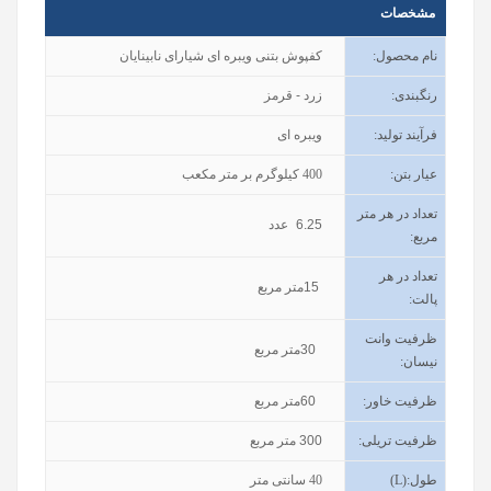
مشخصات
نام محصول
:
کفپوش بتنی ویبره ای شیارای نابینایان
رنگبندی
:
زرد - قرمز
فرآیند تولید
:
ویبره ای
عیار بتن
:
400
کیلوگرم بر متر مکعب
تعداد در هر متر
6.25
عدد
مربع:
تعداد در هر
15
متر مربع
پالت:
ظرفیت وانت
30
متر مربع
نیسان
:
ظرفیت خاور
:
60
متر مربع
ظرفیت تریلی
:
300
متر مربع
طول
(L):
40
سانتی متر