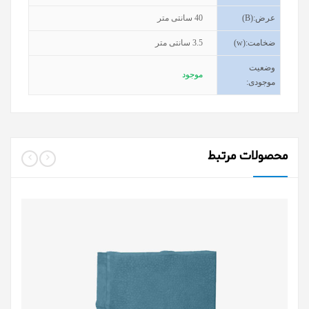
عرض
(B):
40
سانتی متر
ضخامت
(w):
3.5
سانتی متر
وضعیت
موجود
موجودی
:
محصولات مرتبط