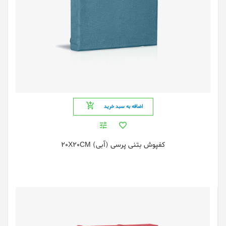
اضافه به سبد خرید
کفپوش بتنی پرسی (آبی) 20X20CM