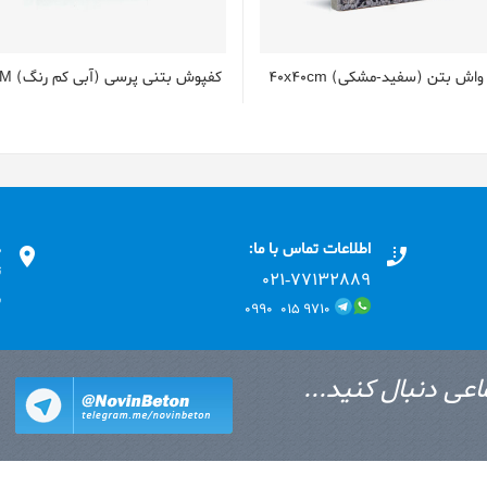
اش بتن (سفید-مشکی) 40x40cm
کفپوش بتنی پرسی (آبی کم رنگ) 20X20CM
اطلاعات تماس با ما:
د
ت
۰۲۱-۷۷۱٣۲۸۸۹
ب
۹۷۱۰ ۰۱۵ ۰۹۹۰
اعی دنبال کنید...