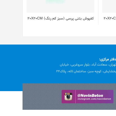
کفپوش بتنی پرسی (سبز کم رنگ) 20X20CM
فتر مرکزی:
هران، سعادت آباد، بلوار سروغربی، خیابان
خشایش، کوچه سبز، ساختمان لاله، پلاک22