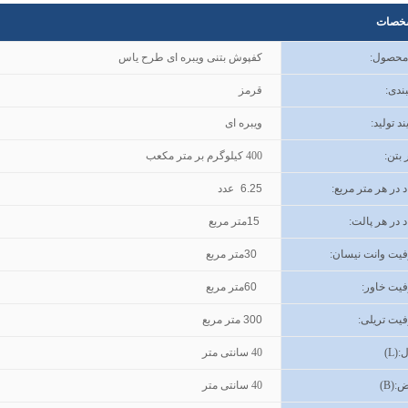
خصات
 محصول
:
کفپوش بتنی ویبره ای طرح یاس
ندی
:
قرمز
ند تولید
:
ویبره ای
 بتن
:
400
کیلوگرم بر متر مکعب
د در هر متر مربع:
6.25
عدد
د در هر پالت:
15
متر مربع
یت وانت نیسان
:
30
متر مربع
یت خاور
:
60
متر مربع
یت تریلی
:
300
متر مربع
(L):
40
سانتی متر
ض
(B):
40
سانتی متر