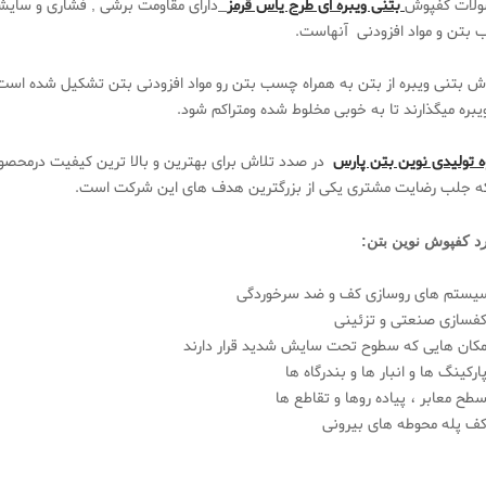
لات کفپوش
بتنی ویبره ای طرح یاس قرمز
دارای مقاومت برشی , فشاری و سایشی
بتن و مواد افزودنی آنهاست.
ش بتنی
ویبره
از بتن به همراه چسب بتن رو مواد افزودنی بتن تشکیل شده است بع
یبره میگذارند تا به خوبی مخلوط شده ومتراکم شو
د.
 تولیدی نوین بتن پارس
در صدد تلاش برای بهترین و بالا ترین کیفیت درمحصو
که جلب رضایت مشتری یکی از بزرگترین هدف های این شرکت است.
رد کفپوش نوین بتن:
یستم های روسازی کف و ضد سرخوردگی
فسازی صنعتی و تزئینی
کان هایی که سطوح تحت سایش شدید قرار دارند
رکینگ ها و انبار ها و بندرگاه ها
ح معابر ، پیاده روها و تقاطع ها
ف پله محوطه های بیرونی