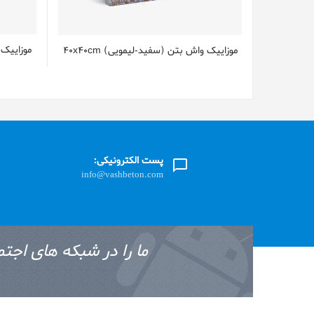
موزایيک و
موزایيک واش بتن (سفید-لیمویی) 40x40cm
پست الکترونیکی:
info@vashbeton.com
ما را در شبکه های اجتم