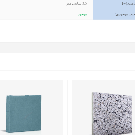
مت
(w):
3.5
سانتی متر
یت موجودی
:
موجود