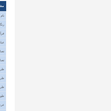
مش
نام
رنگب
فرآی
عیار
تعدا
تعدا
ظرف
ظرف
ظرف
طول
عر