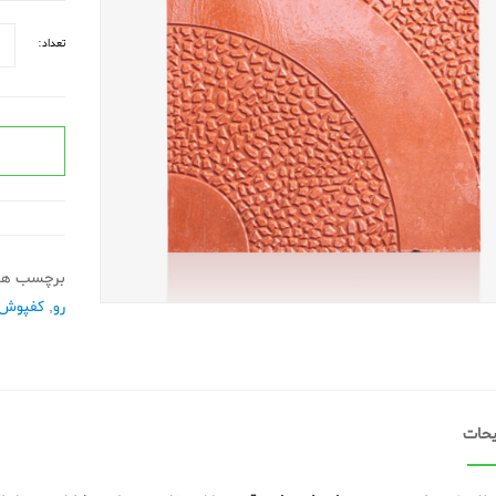
تعداد:
برچسب ها
رو
,
کفپوش 
حات