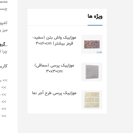
محصو
چسب 
ویژه ها
کفپو
میز و
موزاییک واش بتن (سفید-
قرمز بیشتر) 30x60cm
گروه
چرا 
موزاییک پرسی (سماقی)
کارب
30x30cm
>> س
>> ک
موزاییک پرسی طرح آجر نما
>> م
>> پا
>> سط
>> ک