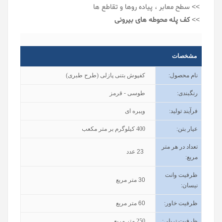
>> سطح معابر ، پیاده روها و تقاطع ها
>>
کف پله محوطه های بیرونی
مشخصات
نام محصول
:
کفپوش بتنی پازلی (طرح طبری)
رنگبندی
:
طوسی - قرمز
فرآیند تولید
:
ویبره ای
عیار بتن
:
400
کیلوگرم بر متر مکعب
تعداد در هر متر
23
عدد
مربع:
ظرفیت وانت
30
متر مربع
نیسان
:
ظرفیت خاور
:
60
متر مربع
ظرفیت تریلی
:
250
متر مربع