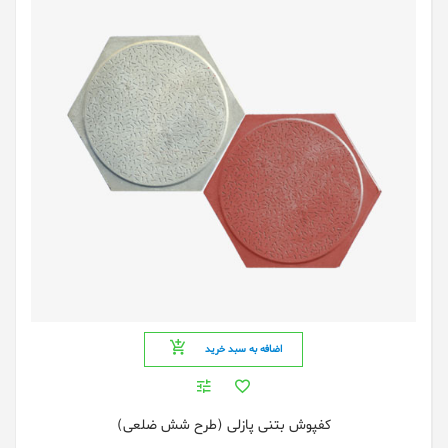
اضافه به سبد خرید
کفپوش بتنی پازلی (طرح شش ضلعی)