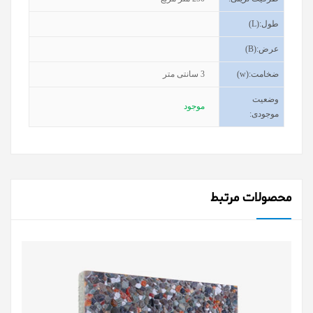
طول
(L):
عرض
(B):
ضخامت
(w):
3
سانتی متر
وضعیت
موجود
موجودی
:
محصولات مرتبط