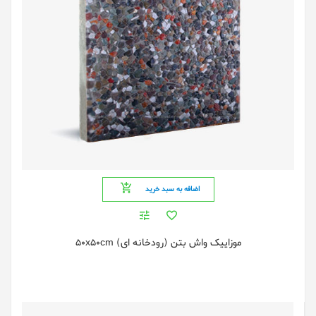
اضافه به سبد خرید
موزاییک واش بتن (رودخانه ای) 50x50cm