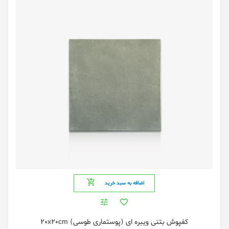
اضافه به سبد خرید
کفپوش بتنی ویبره ای (پوستماری طوسی) 20x20cm