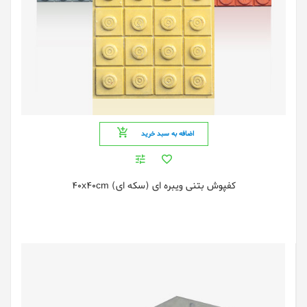
اضافه به سبد خرید
کفپوش بتنی ویبره ای (سکه ای) 40x40cm