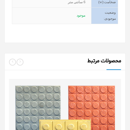
ضخامت
(w):
6
سانتی متر
وضعیت
موجود
موجودی
:
محصولات مرتبط