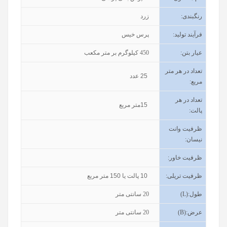
رنگبندی
:
زرد
فرآیند تولید
:
پرس خیس
عیار بتن
:
450
کیلوگرم بر متر مکعب
تعداد در هر متر
25
عدد
مربع:
تعداد در هر
15
متر مربع
پالت:
ظرفیت وانت
نیسان
:
ظرفیت خاور
:
ظرفیت تریلی
:
10
پالت یا
150
متر مربع
طول
(L):
20
سانتی متر
عرض
(B):
20
سانتی متر