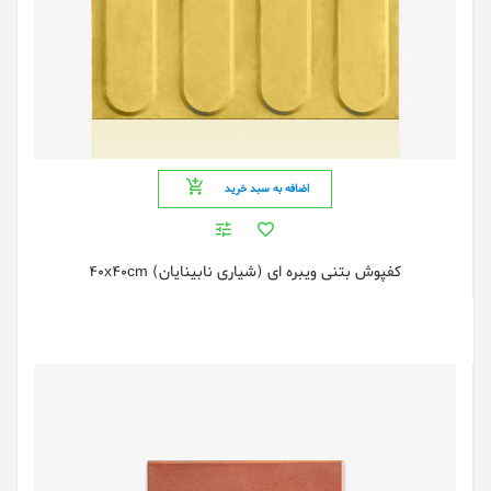
اضافه به سبد خرید
کفپوش بتنی ویبره ای (شیاری نابینایان) 40x40cm