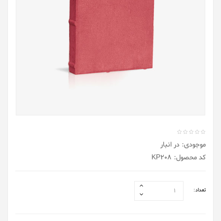
موجودی: در انبار
کد محصول: KP208
تعداد: