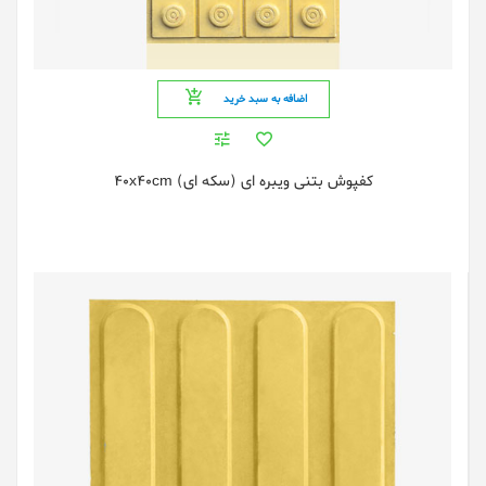
اضافه به سبد خرید
کفپوش بتنی ویبره ای (سکه ای) 40x40cm