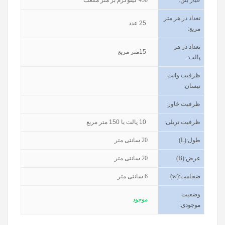
تعداد در هر متر
25
عدد
مربع:
تعداد در هر
15
متر مربع
پالت:
ظرفیت وانت
نیسان
:
ظرفیت خاور
:
ظرفیت تریلی
:
10
پالت یا
150
متر مربع
طول
(L):
20
سانتی متر
عرض
(B):
20
سانتی متر
ضخامت
(w):
6
سانتی متر
وضعیت
موجود
موجودی
: