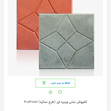
اضافه به سبد خرید
کفپوش بتنی ویبره ای (طرح ستاره) 40x40cm