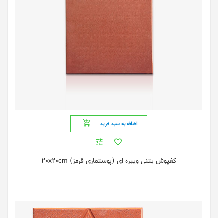
اضافه به سبد خرید
کفپوش بتنی ویبره ای (پوستماری قرمز) 20x20cm