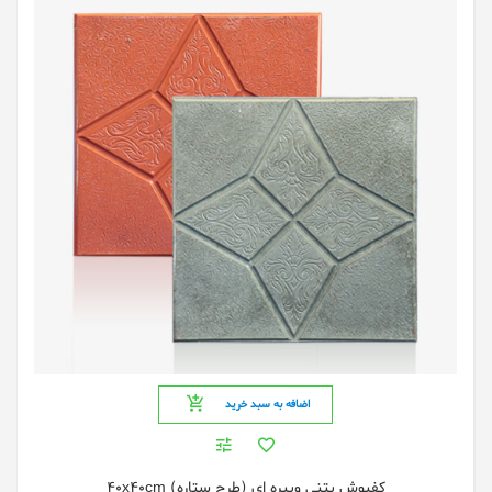
اضافه به سبد خرید
کفپوش بتنی ویبره ای (طرح ستاره) 40x40cm