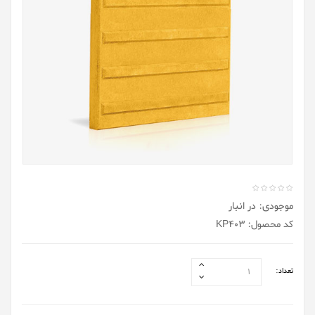
موجودی: در انبار
کد محصول: KP403
تعداد: