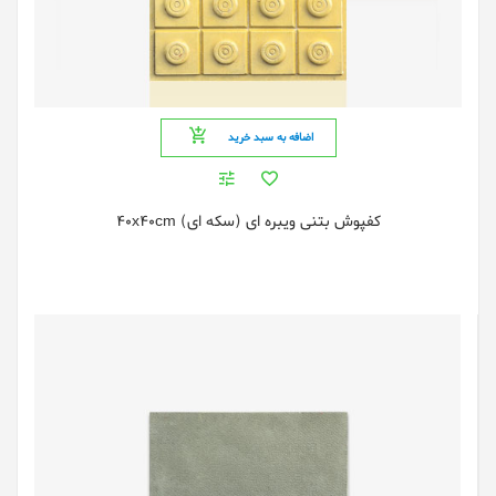
اضافه به سبد خرید
کفپوش بتنی ویبره ای (سکه ای) 40x40cm