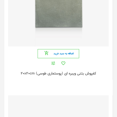
اضافه به سبد خرید
کفپوش بتنی ویبره ای (پوستماری طوسی) 20x20cm