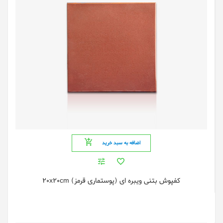
اضافه به سبد خرید
کفپوش بتنی ویبره ای (پوستماری قرمز) 20x20cm