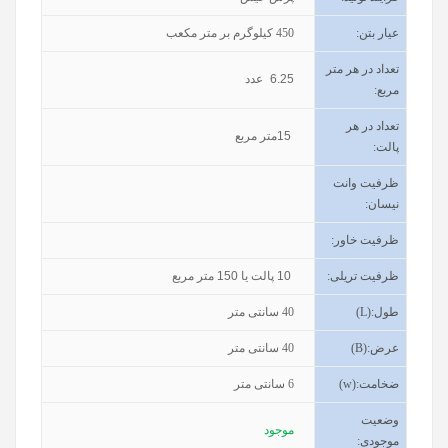
عیار بتن
:
450
کیلوگرم بر متر مکعب
تعداد در هر متر
6.25
عدد
مربع:
تعداد در هر
15
متر مربع
پالت:
ظرفیت وانت
نیسان
:
ظرفیت خاور
:
ظرفیت تریلی
:
10
پالت یا
150
متر مربع
طول
(L):
40
سانتی متر
عرض
(B):
40
سانتی متر
ضخامت
(w):
6
سانتی متر
وضعیت
موجود
موجودی
: