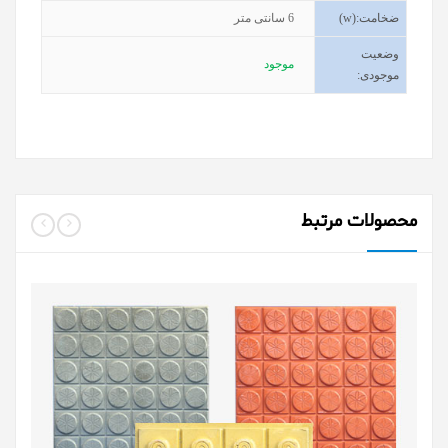
ضخامت
(w):
6
سانتی متر
وضعیت
موجود
موجودی
:
محصولات مرتبط