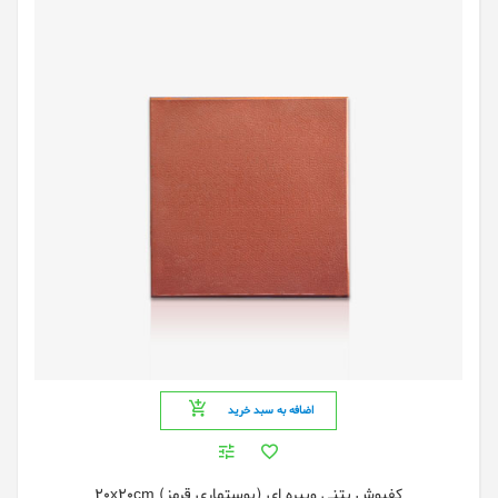
اضافه به سبد خرید
کفپوش بتنی ویبره ای (پوستماری قرمز) 20x20cm