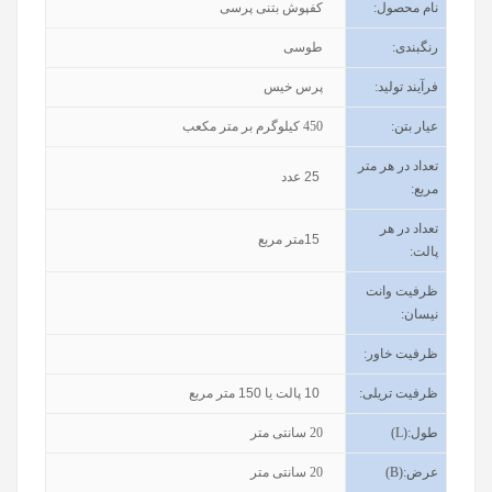
نام محصول
:
کفپوش بتنی پرسی
رنگبندی
:
طوسی
فرآیند تولید
:
پرس خیس
عیار بتن
:
450
کیلوگرم بر متر مکعب
تعداد در هر متر
25
عدد
مربع:
تعداد در هر
15
متر مربع
پالت:
ظرفیت وانت
نیسان
:
ظرفیت خاور
:
ظرفیت تریلی
:
10
پالت یا
150
متر مربع
طول
(L):
20
سانتی متر
عرض
(B):
20
سانتی متر