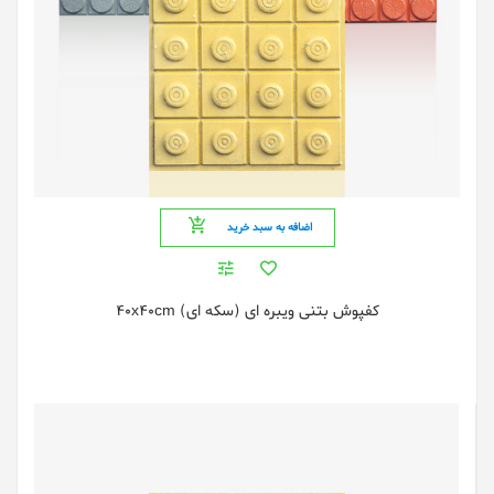
اضافه به سبد خرید
کفپوش بتنی ویبره ای (سکه ای) 40x40cm