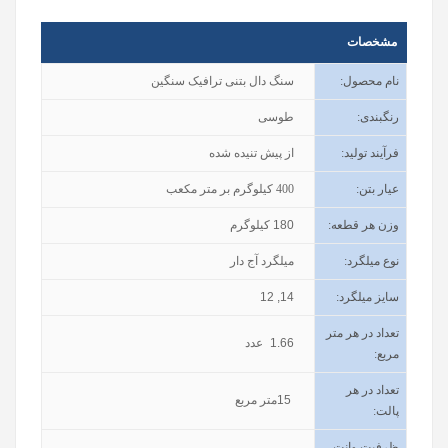
مشخصات
نام محصول
:
سنگ دال بتنی ترافیک سنگین
رنگبندی
:
طوسی
فرآیند تولید
:
از پیش تنیده شده
عیار بتن
:
400
کیلوگرم بر متر مکعب
وزن هر قطعه:
180
کیلوگرم
نوع میلگرد:
میلگرد آج دار
سایز میلگرد:
12 ,14
تعداد در هر متر
1.66
عدد
مربع:
تعداد در هر
15
متر مربع
پالت:
ظرفیت وانت