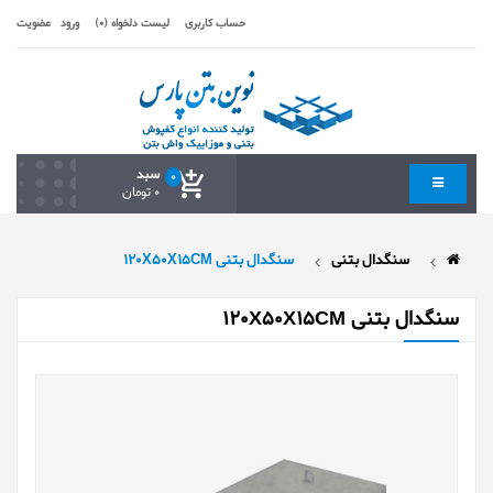
حساب کاربری
لیست دلخواه (0)
ورود
عضویت
سبد
0
0 تومان
سنگدال بتنی
سنگدال بتنی 120X50X15CM
سنگدال بتنی 120X50X15CM