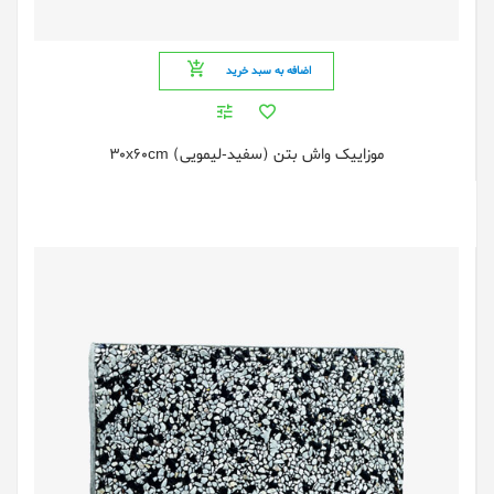
اضافه به سبد خرید
موزاییک واش بتن (سفید-لیمویی) 30x60cm