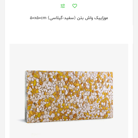
موزاییک واش بتن (سفید-گیلاسی) 50x50cm