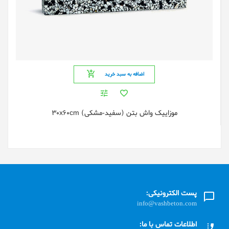
اضافه به سبد خرید
موزاییک واش بتن (سفید-مشکی) 30x60cm
پست الکترونیکی:
info@vashbeton.com
اطلاعات تماس با ما: