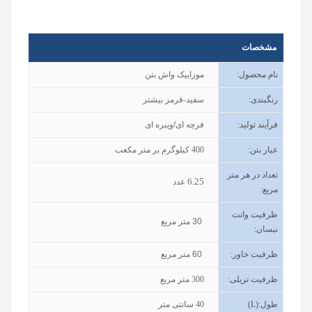
مشخصات
نام محصول
:
موزاییک واش بتن
رنگبندی
:
سفید-قرمز بیشتر
فرآیند تولید
:
فرچه ای/ویبره ای
عیار بتن
:
400
کیلوگرم بر متر مکعب
تعداد در هر متر
6.25
عدد
مربع:
ظرفیت وانت
30
متر مربع
نیسان
:
ظرفیت خاور
:
60
متر مربع
ظرفیت تریلی
:
300
متر مربع
طول
(L):
40
سانتی متر