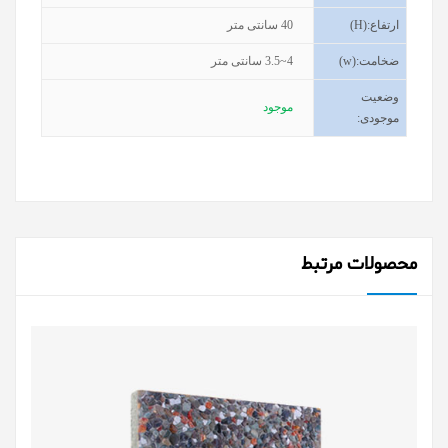
ارتفاع
(H):
40
سانتی متر
ضخامت
(w):
3.5~4
سانتی متر
وضعیت
موجود
موجودی
:
محصولات مرتبط