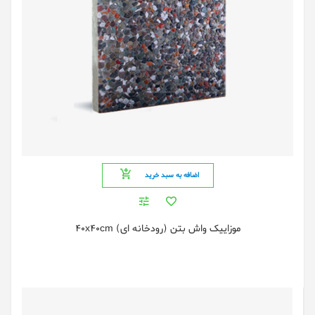
اضافه به سبد خرید
موزایيک واش بتن (رودخانه ای) 40x40cm