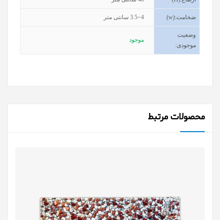
ضخامت
(w):
3.5~4
سانتی متر
وضعیت
موجود
موجودی
:
محصولات مرتبط