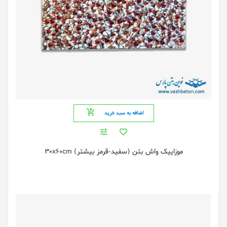
اضافه به سبد خرید
موزاییک واش بتن (سفید-قرمز بیشتر) 30x60cm