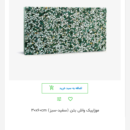
اضافه به سبد خرید
موزاییک واش بتن (سفید-سبز) 30x60cm