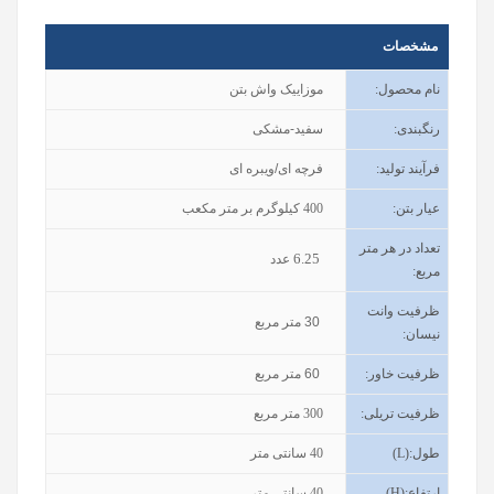
مشخصات
نام محصول
:
موزاییک واش بتن
رنگبندی
:
سفید-مشکی
فرآیند تولید
:
فرچه ای/ویبره ای
عیار بتن
:
400
کیلوگرم بر متر مکعب
تعداد در هر متر
6.25
عدد
مربع:
ظرفیت وانت
30
متر مربع
نیسان
:
ظرفیت خاور
:
60
متر مربع
ظرفیت تریلی
:
300
متر مربع
طول
(L):
40
سانتی متر
ارتفاع
(H):
40
سانتی متر