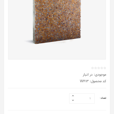
موجودی: در انبار
کد محصول: W413
تعداد: