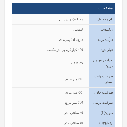
مشخصات
نام محصول
:
موزاییک واش بتن
رنگبندی
:
لیمویی
فرآیند تولید
:
فرچه ای/ویبره ای
عیار بتن
:
400
کیلوگرم بر متر مکعب
تعداد در هر متر
6.25
عدد
مربع:
ظرفیت وانت
30
متر مربع
نیسان
:
ظرفیت خاور
:
60
متر مربع
ظرفیت تریلی
:
300
متر مربع
طول
(L):
40
سانتی متر
ارتفاع
(H):
40
سانتی متر