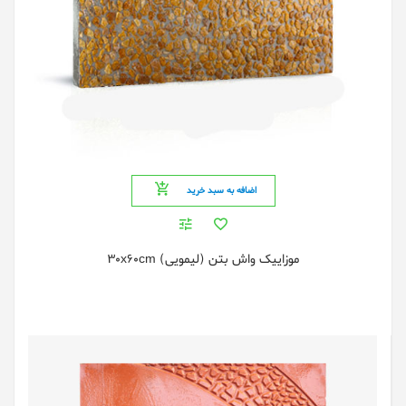
اضافه به سبد خرید
موزاییک واش بتن (لیمویی) 30x60cm