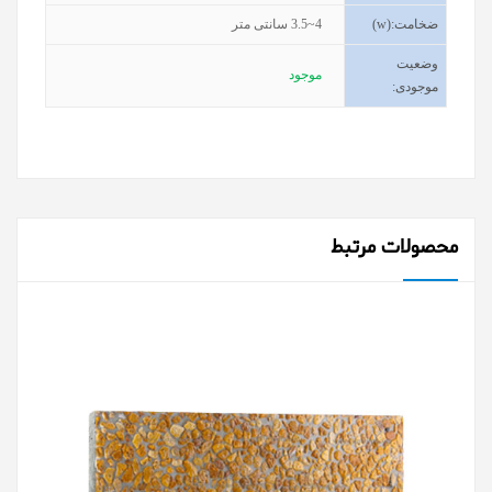
ضخامت
(w):
3.5~4
سانتی متر
وضعیت
موجود
موجودی
:
محصولات مرتبط