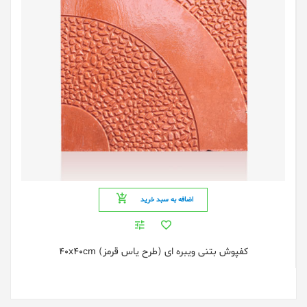
اضافه به سبد خرید
کفپوش بتنی ویبره ای (طرح یاس قرمز) 40x40cm