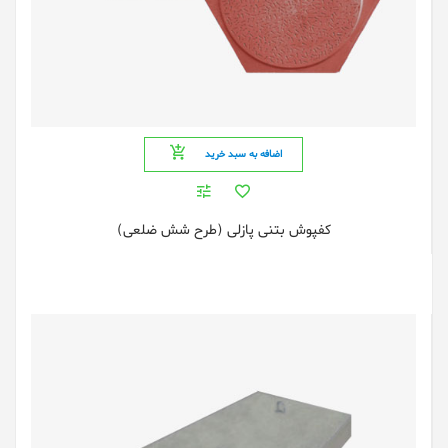
اضافه به سبد خرید
کفپوش بتنی پازلی (طرح شش ضلعی)