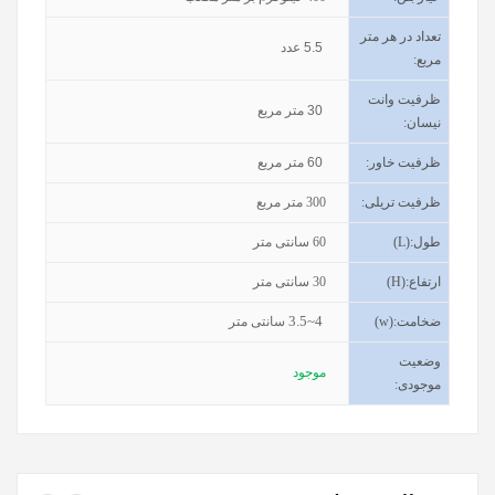
تعداد در هر متر
5.5
عدد
مربع:
ظرفیت وانت
30
متر مربع
نیسان
:
ظرفیت خاور
:
60
متر مربع
ظرفیت تریلی
:
300
متر مربع
طول
(L):
60
سانتی متر
ارتفاع
(H):
30
سانتی متر
3.5~4
ضخامت
(w):
سانتی متر
وضعیت
موجود
موجودی
: