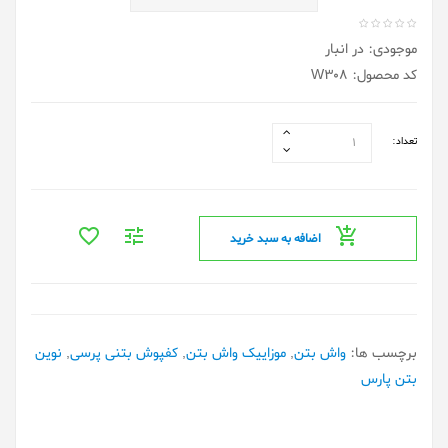
موجودی: در انبار
کد محصول: W308
تعداد:
اضافه به سبد خرید
برچسب ها:
واش بتن
,
موزاییک واش بتن
,
کفپوش بتنی پرسی
,
نوین
بتن پارس