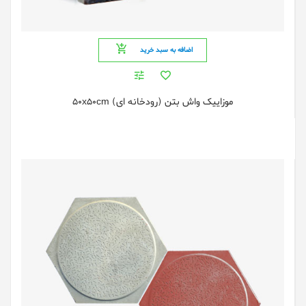
اضافه به سبد خرید
موزاییک واش بتن (رودخانه ای) 50x50cm