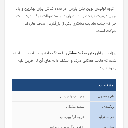
گروه تولیدی نوین بتن پارس در صدد تلاش برای بهترین و بالا
ترین کیفیت درمحصولات موزاییک و محصولات دیگر خود است
چرا که جلب رضایت مشتری یکی از بزرگترین هدف های این
شرکت است.
موزاییک واش
بتن سفیدومشکی
با سنگ دانه های طبیعی ساخته
شده که ملات همگنی دارند و سنگ دانه های آن تا اخرین لایه
وجود دارند.
مشخصات
نام محصول
:
موزاییک واش بتن
رنگبندی
:
سفید-مشکی
فرآیند تولید
:
فرچه ای/ویبره ای
عیار بتن
:
400
کیلوگرم بر متر مکعب