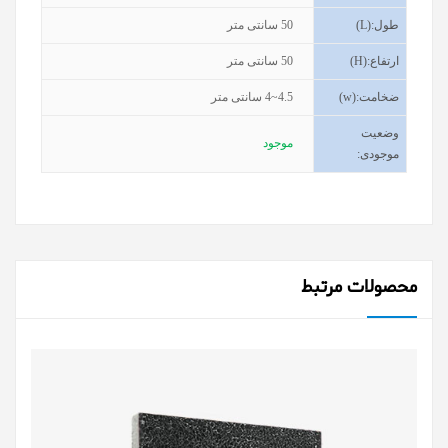
طول
(L):
50
سانتی متر
ارتفاع
(H):
50
سانتی متر
ضخامت
(w):
4~4.5
سانتی متر
وضعیت
موجود
موجودی
:
محصولات مرتبط