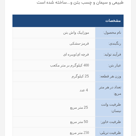
طبیعی و سیمان و چسب بتن و...ساخته شده است
مشخصات
نام محصول
:
موزاییک واش بتن
رنگبندی
:
قرمز-مشکی
فرآیند تولید
:
فرچه ای/ویبره ای
عیار بتن
:
400
کیلوگرم بر متر مکعب
وزن هر قطعه:
25
کیلوگرم
تعداد در هر متر
4
عدد
مربع:
ظرفیت وانت
25
متر مربع
نیسان
:
ظرفیت خاور
:
50
متر مربع
ظرفیت تریلی
:
250
متر مربع