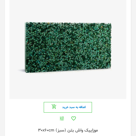
اضافه به سبد خرید
موزاییک واش بتن (سبز) 30x60cm