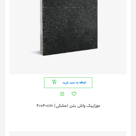
اضافه به سبد خرید
موزایيک واش بتن (مشکی) 40x40cm