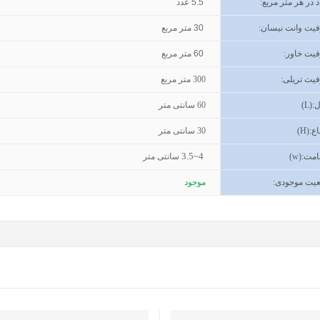
د در هر متر مربع:
5.5
عدد
یت وانت نیسان
:
30
متر مربع
یت خاور
:
60
متر مربع
یت تریلی
:
300
متر مربع
(L):
60
سانتی متر
اع
(H):
30
سانتی متر
3.5~4
مت
(w):
سانتی متر
یت موجودی
:
موجود