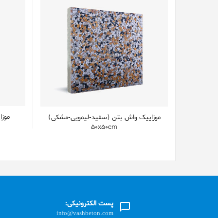
موزای
موزاییک واش بتن (سفید-لیمویی-مشکی)
50x50cm
پست الکترونیکی:
info@vashbeton.com