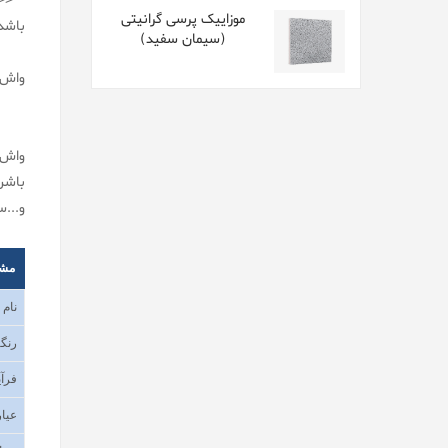
<< ب
موزاییک پرسی گرانیتی
باشد باید در تمام
(سیمان سفید)
واش 
واش 
باشن
و...
مش
نام
رنگب
فرآی
عیار