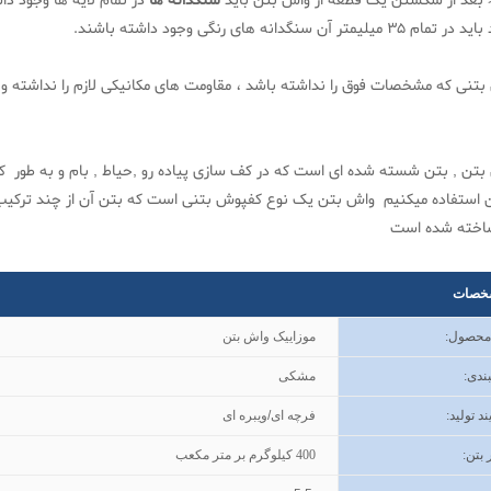
عد از شکستن یک قطعه از واش بتن باید
سنگدانه ها
 35 میلیمتر آن سنگدانه های رنگی وجود داشته باشند.
بتنی که مشخصات فوق را نداشته باشد ، مقاومت های مکانیکی لازم را نداشته و
بتن , بتن شسته شده ای است که در کف سازی پیاده رو ,حیاط , بام و به طور 
 استفاده میکنیم واش بتن یک نوع کفپوش بتنی است که بتن آن از چند ترکی
ساخته شده است
خصات
 محصول
:
موزاییک واش بتن
ندی
:
مشکی
ند تولید
:
فرچه ای/ویبره ای
 بتن
:
400
کیلوگرم بر متر مکعب