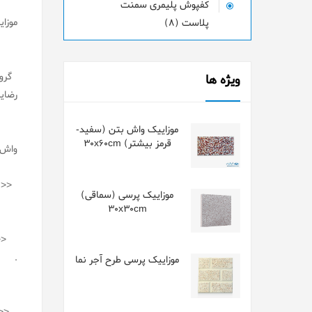
کفپوش پلیمری سمنت
موزا
پلاست (8)
گروه
ویژه ها
رضای
موزاییک واش بتن (سفید-
قرمز بیشتر) 30x60cm
واش ب
<< د
موزاییک پرسی (سماقی)
30x30cm
<<وا
.
موزاییک پرسی طرح آجر نما