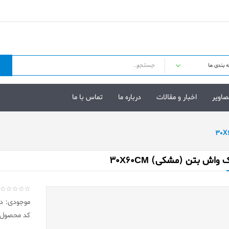
صاویر
اخبار و مقالات
درباره ما
تماس با ما
 واش بتن (مشکی) 30X60CM
موجودی: در 
کد محصول: 13