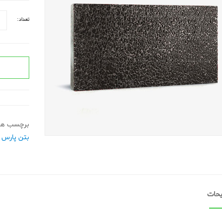
تعداد:
برچسب ها
بتن پارس
حات