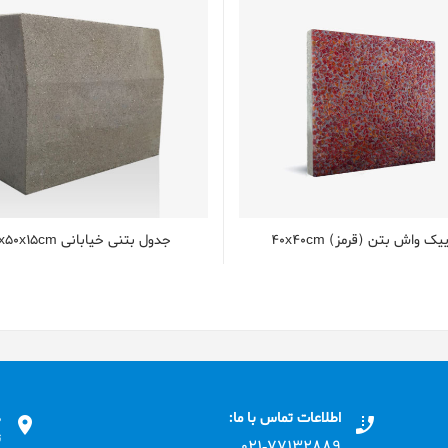
يک واش بتن (قرمز) 40x40cm
جدول بتنی خیابانی 40x50x15cm
اطلاعات تماس با ما:
د
ت
۰۲۱-۷۷۱٣۲۸۸۹