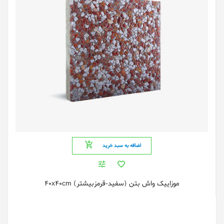
اضافه به سبد خرید
موزایيک واش بتن (سفید-قرمزبیشتر) 40x40cm