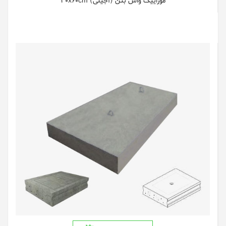
موزاییک واش بتن (آجیلی) 30x60cm