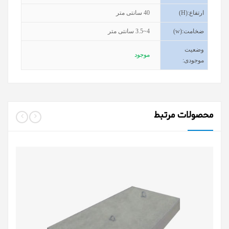
ارتفاع
(H):
40
سانتی متر
ضخامت
(w):
3.5~4
سانتی متر
وضعیت
موجود
موجودی
:
محصولات مرتبط