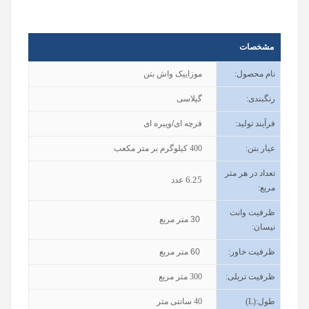
مشخصات
نام محصول
:
موزاییک واش بتن
رنگبندی
:
گیلاسی
فرآیند تولید
:
فرچه ای/ویبره ای
عیار بتن
:
400
کیلوگرم بر متر مکعب
تعداد در هر متر
6.25
عدد
مربع:
ظرفیت وانت
30
متر مربع
نیسان
:
ظرفیت خاور
:
60
متر مربع
ظرفیت تریلی
:
300
متر مربع
طول
(L):
40
سانتی متر