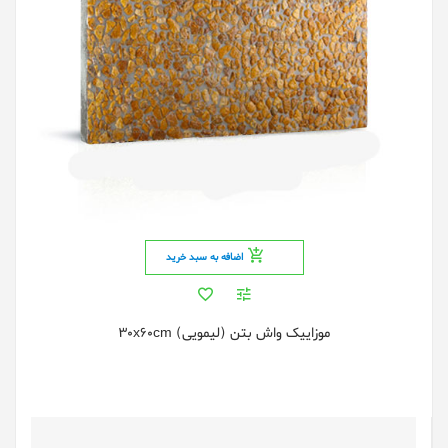
اضافه به سبد خرید
موزاییک واش بتن (لیمویی) 30x60cm