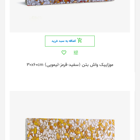
اضافه به سبد خرید
موزاییک واش بتن (سفید-قرمز-لیمویی) 30x60cm