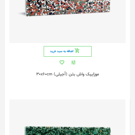
اضافه به سبد خرید
موزاییک واش بتن (آجیلی) 30x60cm