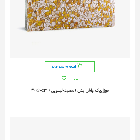
اضافه به سبد خرید
موزاییک واش بتن (سفید-لیمویی) 30x60cm