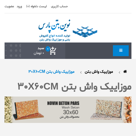
حساب کاربری
لیست دلخواه (0)
ورود
عضویت
سبد
0
0 تومان
موزاییک واش بتن
موزاییک واش بتن 30X60CM
موزاییک واش بتن 30X60CM