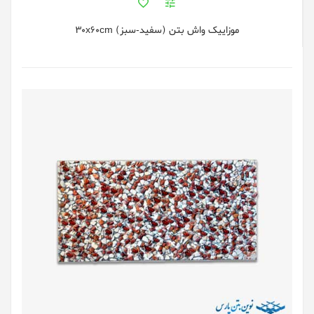
موزاییک واش بتن (سفید-سبز) 30x60cm