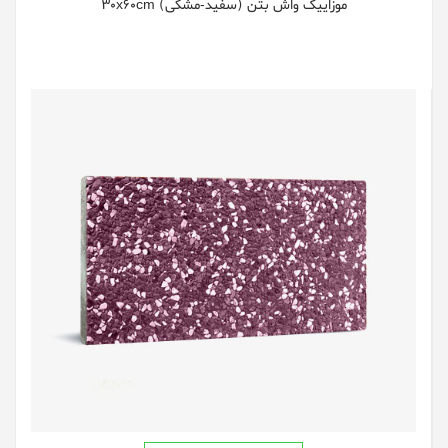
موزاییک واش بتن (سفید-مشکی) 30x60cm