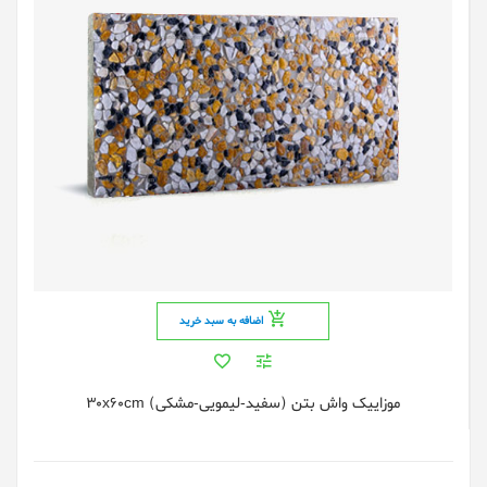
اضافه به سبد خرید
موزاییک واش بتن (سفید-لیمویی-مشکی) 30x60cm