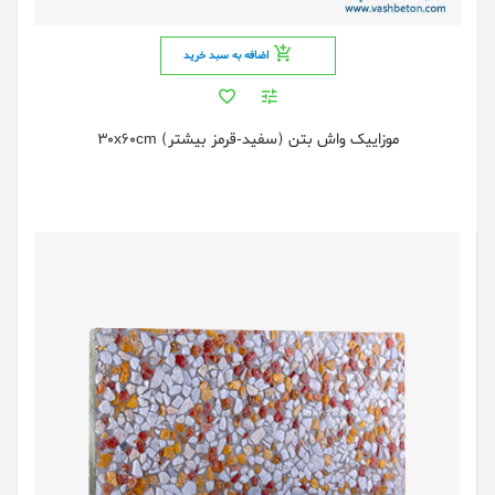
اضافه به سبد خرید
موزاییک واش بتن (سفید-قرمز بیشتر) 30x60cm