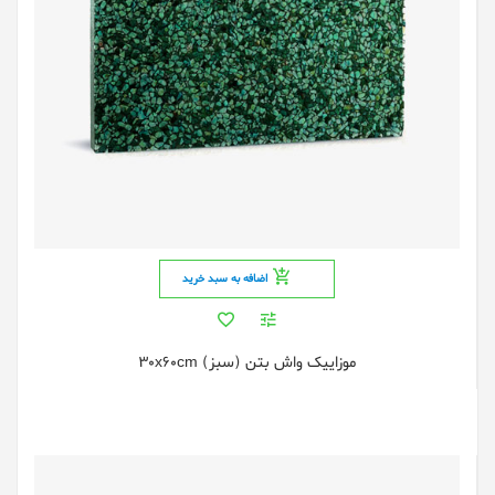
اضافه به سبد خرید
موزاییک واش بتن (سبز) 30x60cm