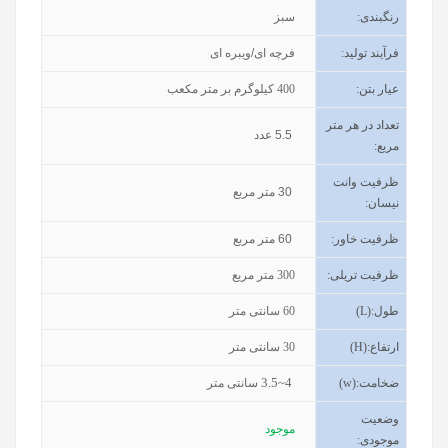
رنگبندی
:
سبز
فرآیند تولید
:
فرچه ای/ویبره ای
عیار بتن
:
400
کیلوگرم بر متر مکعب
تعداد در هر متر
5.5
عدد
مربع:
ظرفیت وانت
30
متر مربع
نیسان
:
ظرفیت خاور
:
60
متر مربع
ظرفیت تریلی
:
300
متر مربع
طول
(L):
60
سانتی متر
ارتفاع
(H):
30
سانتی متر
3.5~4
ضخامت
(w):
سانتی متر
وضعیت
موجود
موجودی
: