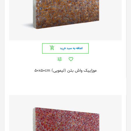
اضافه به سبد خرید
موزاییک واش بتن (لیمویی) 50x50cm