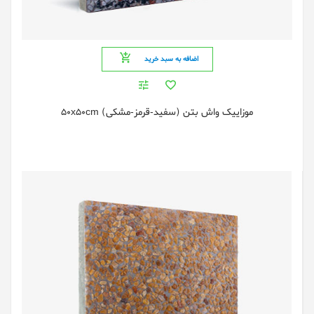
اضافه به سبد خرید
موزاییک واش بتن (سفید-قرمز-مشکی) 50x50cm