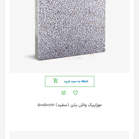
اضافه به سبد خرید
موزاییک واش بتن (سفید) 50x50cm