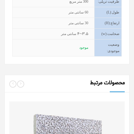
ظرفیت تریلی
:
300
متر مربع
طول
(L):
60
سانتی متر
ارتفاع
(H):
30
سانتی متر
3.5~4
ضخامت
(w):
سانتی متر
وضعیت
موجود
موجودی
:
محصولات مرتبط