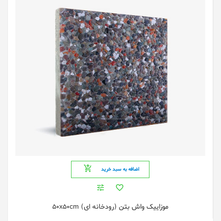
اضافه به سبد خرید
موزاییک واش بتن (رودخانه ای) 50x50cm