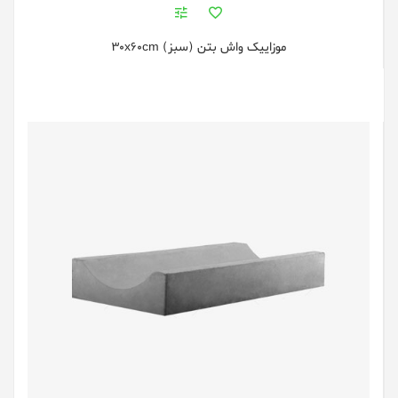
موزاییک واش بتن (سبز) 30x60cm