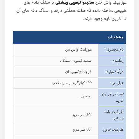
موزاییک واش بتن
سفیدو لیمویی ومشکی
با سنگ دانه های
طبیعی ساخته شده که ملات همگنی دارند و سنگ دانه های آن
تا اخرین لایه وجود دارند.
مشخصات
نام محصول
:
موزاییک واش بتن
رنگبندی
:
سفید-لیمویی-مشکی
فرآیند تولید
:
فرچه ای/ویبره ای
عیار بتن
:
400
کیلوگرم بر متر مکعب
تعداد در هر متر
5.5
عدد
مربع:
ظرفیت وانت
30
متر مربع
نیسان
:
ظرفیت خاور
:
60
متر مربع