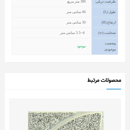
ظرفیت تریلی
:
300
متر مربع
طول
(L):
60
سانتی متر
ارتفاع
(H):
30
سانتی متر
3.5~4
ضخامت
(w):
سانتی متر
وضعیت
موجود
موجودی
:
محصولات مرتبط