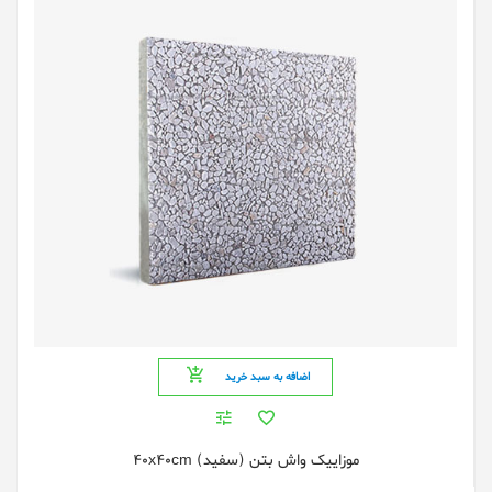
اضافه به سبد خرید
موزایيک واش بتن (سفید) 40x40cm