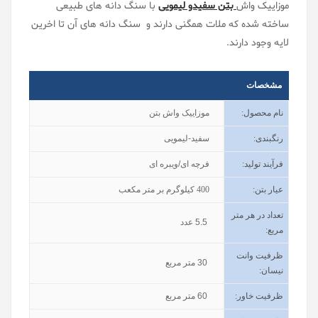
موزاییک واش
بتن سفیدو لیمویی
با سنگ دانه های طبیعی
ساخته شده که ملات همگنی دارند و سنگ دانه های آن تا اخرین
لایه وجود دارند.
مشخصات
نام محصول
:
موزاییک واش بتن
رنگبندی
:
سفید-لیمویی
فرآیند تولید
:
فرچه ای/ویبره ای
عیار بتن
:
400
کیلوگرم بر متر مکعب
تعداد در هر متر
5.5
عدد
مربع:
ظرفیت وانت
30
متر مربع
نیسان
:
ظرفیت خاور
:
60
متر مربع